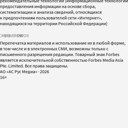
рекомендательные технологии (информационные технологии
предоставления информации на основе сбора,
систематизации и анализа сведений, относящихся
к предпочтениям пользователей сети «Интернет»,
находящихся на территории Российской Федерации)
СМИ2
SPARROW
INFOX
Перепечатка материалов и использование их в любой форме,
в том числе и в электронных СМИ, возможны только с
письменного разрешения редакции. Товарный знак Forbes
является исключительной собственностью Forbes Media Asia
Pte. Limited. Все права защищены.
AO «АС Рус Медиа»
·
2026
16+