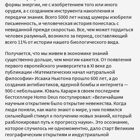
формы энергии, не с изобретением того или иного
орудия, а с созданием инструмента накопления и
передачи знания. Всего 5000 лет назад шумеры изобрели
письменность, и человеческая история понеслась с
невиданной прежде скоростью. Все, чем может гордиться
человек разумный, возникло за период, составляющий
всего 11% от истории нашего биологического вида.
Получается, что мы живем в экономике знаний
существенно дольше, чем многим кажется. От появления
первого европейского университета в XI веке до
публикации «Математических начал натуральной
философии» Исаака Ньютона прошло 600 лет, а до
создания антибиотиков, ядерной бомбы и интернета —
900 с небольшим. Юваль Харари в своем последнем
бестселлере Homo Deus постулировал: «Величайшим
научным открытием было открытие невежества. Когда
люди поняли, как мало знают о мире, у них появился
сильнейший стимул к получению новых знаний, который
разблокировал путь к прогрессу науки». Это осознание,
которое случилось не одномоментно, дало старт Великим
географическим открытиям и индустриальной