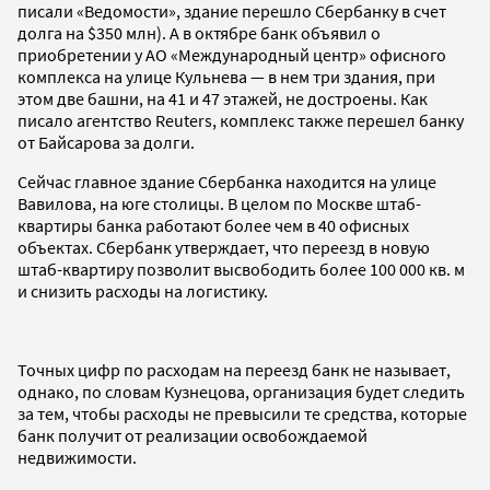
писали «Ведомости», здание перешло Сбербанку в счет
долга на $350 млн). А в октябре банк объявил о
приобретении у АО «Международный центр» офисного
комплекса на улице Кульнева — в нем три здания, при
этом две башни, на 41 и 47 этажей, не достроены. Как
писало агентство Reuters, комплекс также перешел банку
от Байсарова за долги.
Сейчас главное здание Сбербанка находится на улице
Вавилова, на юге столицы. В целом по Москве штаб-
квартиры банка работают более чем в 40 офисных
объектах. Сбербанк утверждает, что переезд в новую
штаб-квартиру позволит высвободить более 100 000 кв. м
и снизить расходы на логистику.
Точных цифр по расходам на переезд банк не называет,
однако, по словам Кузнецова, организация будет следить
за тем, чтобы расходы не превысили те средства, которые
банк получит от реализации освобождаемой
недвижимости.