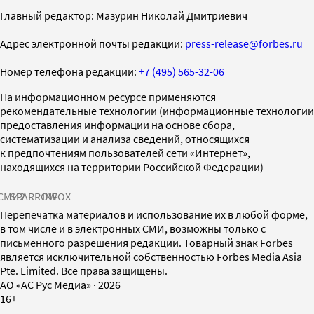
Главный редактор: Мазурин Николай Дмитриевич
Адрес электронной почты редакции:
press-release@forbes.ru
Номер телефона редакции:
+7 (495) 565-32-06
На информационном ресурсе применяются
рекомендательные технологии (информационные технологии
предоставления информации на основе сбора,
систематизации и анализа сведений, относящихся
к предпочтениям пользователей сети «Интернет»,
находящихся на территории Российской Федерации)
СМИ2
SPARROW
INFOX
Перепечатка материалов и использование их в любой форме,
в том числе и в электронных СМИ, возможны только с
письменного разрешения редакции. Товарный знак Forbes
является исключительной собственностью Forbes Media Asia
Pte. Limited. Все права защищены.
AO «АС Рус Медиа»
·
2026
16+