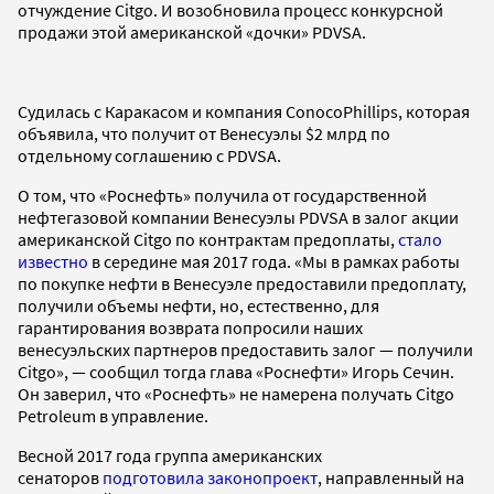
отчуждение Citgo. И возобновила процесс конкурсной
продажи этой американской «дочки» PDVSA.
Судилась с Каракасом и компания ConocoPhillips, которая
объявила, что получит от Венесуэлы $2 млрд по
отдельному соглашению с PDVSA.
О том, что «Роснефть» получила от государственной
нефтегазовой компании Венесуэлы PDVSA в залог акции
американской Citgo по контрактам предоплаты,
стало
известно
в середине мая 2017 года. «Мы в рамках работы
по покупке нефти в Венесуэле предоставили предоплату,
получили объемы нефти, но, естественно, для
гарантирования возврата попросили наших
венесуэльских партнеров предоставить залог — получили
Citgo», — сообщил тогда глава «Роснефти» Игорь Сечин.
Он заверил, что «Роснефть» не намерена получать Citgo
Petroleum в управление.
Весной 2017 года группа американских
сенаторов
подготовила законопроект
, направленный на