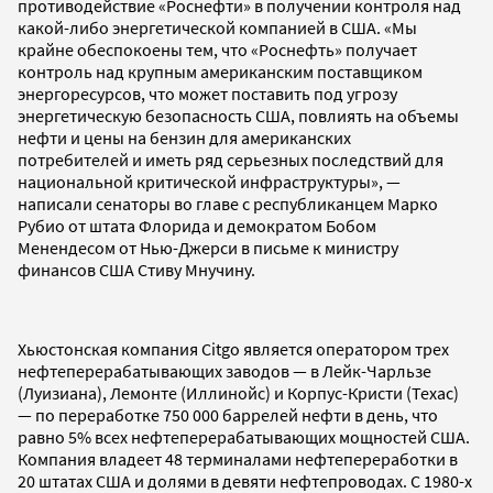
противодействие «Роснефти» в получении контроля над
какой-либо энергетической компанией в США. «Мы
крайне обеспокоены тем, что «Роснефть» получает
контроль над крупным американским поставщиком
энергоресурсов, что может поставить под угрозу
энергетическую безопасность США, повлиять на объемы
нефти и цены на бензин для американских
потребителей и иметь ряд серьезных последствий для
национальной критической инфраструктуры», —
написали сенаторы во главе с республиканцем Марко
Рубио от штата Флорида и демократом Бобом
Менендесом от Нью-Джерси в письме к министру
финансов США Стиву Мнучину.
Хьюстонская компания Citgo является оператором трех
нефтеперерабатывающих заводов — в Лейк-Чарльзе
(Луизиана), Лемонте (Иллинойс) и Корпус-Кристи (Техас)
— по переработке 750 000 баррелей нефти в день, что
равно 5% всех нефтеперерабатывающих мощностей США.
Компания владеет 48 терминалами нефтепереработки в
20 штатах США и долями в девяти нефтепроводах. С 1980-х