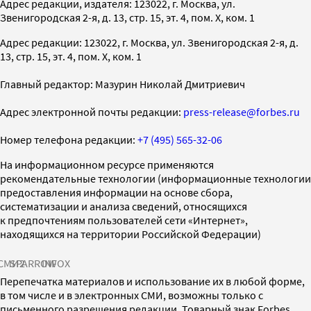
Адрес редакции, издателя: 123022, г. Москва, ул.
Звенигородская 2-я, д. 13, стр. 15, эт. 4, пом. X, ком. 1
Адрес редакции: 123022, г. Москва, ул. Звенигородская 2-я, д.
13, стр. 15, эт. 4, пом. X, ком. 1
Главный редактор: Мазурин Николай Дмитриевич
Адрес электронной почты редакции:
press-release@forbes.ru
Номер телефона редакции:
+7 (495) 565-32-06
На информационном ресурсе применяются
рекомендательные технологии (информационные технологии
предоставления информации на основе сбора,
систематизации и анализа сведений, относящихся
к предпочтениям пользователей сети «Интернет»,
находящихся на территории Российской Федерации)
СМИ2
SPARROW
INFOX
Перепечатка материалов и использование их в любой форме,
в том числе и в электронных СМИ, возможны только с
письменного разрешения редакции. Товарный знак Forbes