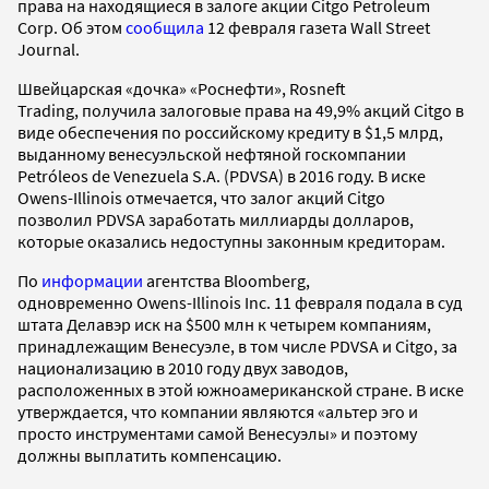
права на находящиеся в залоге акции Citgo Petroleum
Corp. Об этом
сообщила
12 февраля газета Wall Street
Journal.
Швейцарская «дочка» «Роснефти», Rosneft
Trading, получила залоговые права на 49,9% акций Citgo в
виде обеспечения по российскому кредиту в $1,5 млрд,
выданному венесуэльской нефтяной госкомпании
Petróleos de Venezuela S.A. (PDVSA) в 2016 году. В иске
Owens-Illinois отмечается, что залог акций Citgo
позволил PDVSA заработать миллиарды долларов,
которые оказались недоступны законным кредиторам.
По
информации
агентства Bloomberg,
одновременно Owens-Illinois Inc. 11 февраля подала в суд
штата Делавэр иск на $500 млн к четырем компаниям,
принадлежащим Венесуэле, в том числе PDVSA и Citgo, за
национализацию в 2010 году двух заводов,
расположенных в этой южноамериканской стране. В иске
утверждается, что компании являются «альтер эго и
просто инструментами самой Венесуэлы» и поэтому
должны выплатить компенсацию.