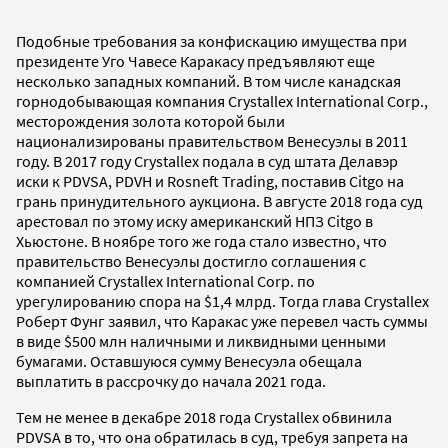
Подобные требования за конфискацию имущества при
президенте Уго Чавесе Каракасу предъявляют еще
несколько западных компаний. В том числе канадская
горнодобывающая компания Crystallex International Corp.,
месторождения золота которой были
национализированы правительством Венесуэлы в 2011
году. В 2017 году Crystallex подала в суд штата Делавэр
иски к PDVSA, PDVH и Rosneft Trading, поставив Citgo на
грань принудительного аукциона. В августе 2018 года суд
арестовал по этому иску американский НПЗ Citgo в
Хьюстоне. В ноябре того же года стало известно, что
правительство Венесуэлы достигло соглашения с
компанией Crystallex International Corp. по
урегулированию спора на $1,4 млрд. Тогда глава Crystallex
Роберт Фунг заявил, что Каракас уже перевел часть суммы
в виде $500 млн наличными и ликвидными ценными
бумагами. Оставшуюся сумму Венесуэла обещала
выплатить в рассрочку до начала 2021 года.
Тем не менее в декабре 2018 года Crystallex обвинила
PDVSA в то, что она обратилась в суд, требуя запрета на