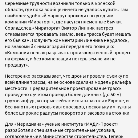
Серьезные трудности возникли только в Брянской
области, где пока вообще ничего не удалось купить. Там
наиболее удобный маршрут проходит по угодьям
компании «Мираторг», где пасутся племенные бычки.
Совладелец «Мираторга» Виктор Линник наотрез
отказывается продавать землю, ведь трасса будет мешать
его бычкам. Получить комментарий Линника не удалось,
но знакомый с ним аграрий передал его позицию:
«Компании нельзя разрывать производственный процесс
на фермах, и без компенсации потерь землю им не
продадут».
Нестеренко рассказывает, что дроны провели съемку по
всей длине трассы, на ее основе сделана модель рельефа
местности. Предварительное проектирование трассы
проведено с учетом проезда более длинных (до 50 м)
грузовых фур, которые сейчас испытываются в Европе, и
беспилотных грузовых автопоездов, поскольку им нужны
более широкие радиусы поворотов и заездов на стоянки.
Для «Меридиана» ученые института «МАДИ-Проект»
разработали специальные строительные условия,
согласованные в Министерстве строительства. Теперь