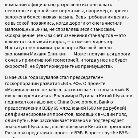
компании официально разрешено использовать
некоторые европейские нормативы, например, в проект
заложена более низкая насыпь. Ведь требования делать
ее высокой появились, когда дороги от снега чистили
маломощные ЗиЛы, не справлявшиеся с заносами.
«Сокращение цены за счет изменения стандартов — это
какой-то скользкий вопрос, — отмечает директор
Института экономики транспорта Высшей школы
экономики Михаил Блинкин. — Может получиться дорога
с очень примитивной геометрией, и тогда у нее не будет
скоростей, не будет конкурентных преимуществ».
В мае 2018 года Шувалов стал председателем
госкорпорации развития «ВЭБ.РФ». О проекте
«Меридиана» он не забыл, рассказывает его знакомый. В
июне во время визита Владимира Путина в Китай Шувалов
подписал соглашение с China Development Bank о
предоставлении ВЭБу 65 млрд юаней (600 млрд рублей)
для финансирования проектов, входящих в «Один пояс,
один путь». Как рассказывает Рязанов и подтверждает
знакомый Шувалова, после поездки в Китай он пригласил
Рязанова представить проект в ВЭБ. В пресс-службе ВЭБа