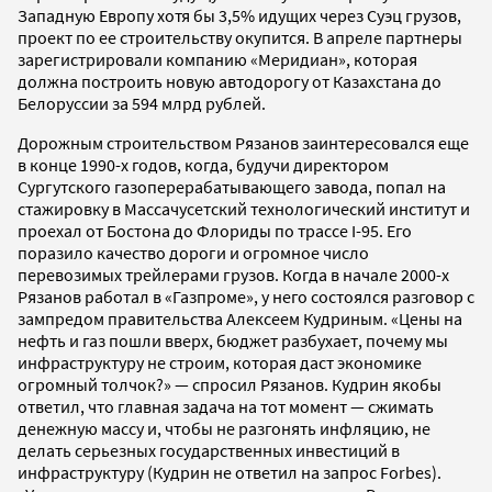
Западную Европу хотя бы 3,5% идущих через Суэц грузов,
проект по ее строительству окупится. В апреле партнеры
зарегистрировали компанию «Меридиан», которая
должна построить новую автодорогу от Казахстана до
Белоруссии за 594 млрд рублей.
Дорожным строительством Рязанов заинтересовался еще
в конце 1990-х годов, когда, будучи директором
Сургутского газоперерабатывающего завода, попал на
стажировку в Массачусетский технологический институт и
проехал от Бостона до Флориды по трассе I-95. Его
поразило качество дороги и огромное число
перевозимых трейлерами грузов. Когда в начале 2000-х
Рязанов работал в «Газпроме», у него состоялся разговор с
зампредом правительства Алексеем Кудриным. «Цены на
нефть и газ пошли вверх, бюджет разбухает, почему мы
инфраструктуру не строим, которая даст экономике
огромный толчок?» — спросил Рязанов. Кудрин якобы
ответил, что главная задача на тот момент — сжимать
денежную массу и, чтобы не разгонять инфляцию, не
делать серьезных государственных инвестиций в
инфраструктуру (Кудрин не ответил на запрос Forbes).