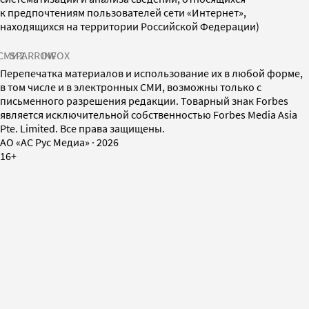
к предпочтениям пользователей сети «Интернет»,
находящихся на территории Российской Федерации)
СМИ2
SPARROW
INFOX
Перепечатка материалов и использование их в любой форме,
в том числе и в электронных СМИ, возможны только с
письменного разрешения редакции. Товарный знак Forbes
является исключительной собственностью Forbes Media Asia
Pte. Limited. Все права защищены.
AO «АС Рус Медиа»
·
2026
16+