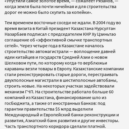
«Упустили самое золотое время, — сожалеет Рязанов, —
когда земля была почти ничейная и для строительства
дорог ее можно было скупить за копейки».
Тем временем восточные соседи не ждали. В 2004 году во
время визита в Китай президент Казахстана Нурсултан
Назарбаев подписал с председателем КНР Ху Цзиньтао
соглашение об «эффективной смычке транспортных
сетей». Через четыре года в Казахстане началось
строительство автомагистрали — воплощение давней
идеи китайцев и государств Средней Азии о новом
Шелковом пути, по которому когда-то верблюжьи
караваны везли товары в Европу. Казахстанские компании
стали реконструировать старые дороги, перестраивать
двухполосные магистрали в шестиполосные автобаны,
строить новые. На некоторых участках задействовали
механизм ГЧП. На строительстве работало больше 60
компаний из Казахстана, финансирование шло из
госбюджета, а также от иностранных банков: под
гарантии правительства $5 млрд выделили
Международный и Европейский банки реконструкции и
развития, Азиатский банк развития и другие инвесторы.
Часть транспортного коридора сделали платной.