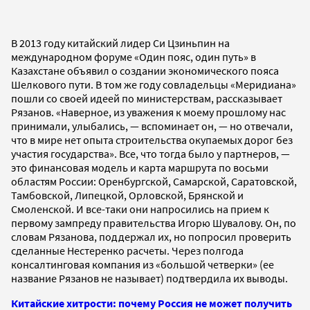
В 2013 году китайский лидер Си Цзиньпин на
международном форуме «Один пояс, один путь» в
Казахстане объявил о создании экономического пояса
Шелкового пути. В том же году совладельцы «Меридиана»
пошли со своей идеей по министерствам, рассказывает
Рязанов. «Наверное, из уважения к моему прошлому нас
принимали, улыбались, — вспоминает он, — но отвечали,
что в мире нет опыта строительства окупаемых дорог без
участия государства». Все, что тогда было у партнеров, —
это финансовая модель и карта маршрута по восьми
областям России: Оренбургской, Самарской, Саратовской,
Тамбовской, Липецкой, Орловской, Брянской и
Смоленской. И все-таки они напросились на прием к
первому зампреду правительства Игорю Шувалову. Он, по
словам Рязанова, поддержал их, но попросил проверить
сделанные Нестеренко расчеты. Через полгода
консалтинговая компания из «большой четверки» (ее
название Рязанов не называет) подтвердила их выводы.
Китайские хитрости: почему Россия не может получить