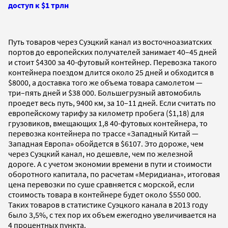
доступ к $1 трлн
Путь товаров через Суэцкий канал из восточноазиатских
портов до европейских получателей занимает 40–45 дней
и стоит $4300 за 40-футовый контейнер. Перевозка такого
контейнера поездом длится около 25 дней и обходится в
$8000, а доставка того же объема товара самолетом —
три–пять дней и $38 000. Большегрузный автомобиль
проедет весь путь, 9400 км, за 10–11 дней. Если считать по
европейскому тарифу за километр пробега ($1,18) для
грузовиков, вмещающих 1,8 40-футовых контейнера, то
перевозка контейнера по трассе «Западный Китай —
Западная Европа» обойдется в $6107. Это дороже, чем
через Суэцкий канал, но дешевле, чем по железной
дороге. А с учетом экономии времени в пути и стоимости
оборотного капитала, по расчетам «Меридиана», итоговая
цена перевозки по суше сравняется с морской, если
стоимость товара в контейнере будет около $550 000.
Таких товаров в статистике Суэцкого канала в 2013 году
было 3,5%, с тех пор их объем ежегодно увеличивается на
4 процентных пункта.