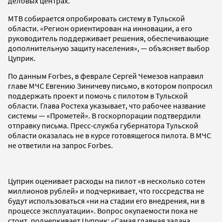
деловых центрах.
МТВ собирается опробировать систему в Тульской
области. «Регион ориентирован на инновации, а его
руководитель поддерживает решения, обеспечивающие
дополнительную защиту населения», — объясняет выбор
Цуприк.
По данным Forbes, в феврале Сергей Чемезов направил
главе МЧС Евгению Зиничеву письмо, в котором попросил
поддержать проект и помочь с пилотом в Тульской
области. Глава Ростеха указывает, что рабочее название
системы — «Прометей». В госкорпорации подтвердили
отправку письма. Пресс-служба губернатора Тульской
области оказалась не в курсе готовящегося пилота. В МЧС
не ответили на запрос Forbes.
Цуприк оценивает расходы на пилот «в несколько сотен
миллионов рублей» и подчеркивает, что госсредства не
будут использоваться «ни на стадии его внедрения, ни в
процессе эксплуатации». Вопрос окупаемости пока не
стоит, подчеркивает Цуприк: «Самая главная задача