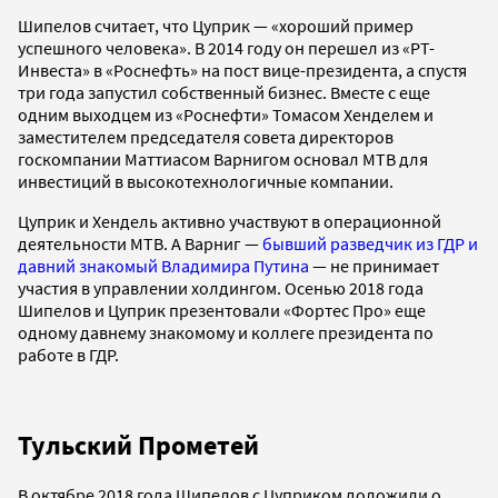
Шипелов считает, что Цуприк — «хороший пример
успешного человека». В 2014 году он перешел из «РТ-
Инвеста» в «Роснефть» на пост вице-президента, а спустя
три года запустил собственный бизнес. Вместе с еще
одним выходцем из «Роснефти» Томасом Хенделем и
заместителем председателя совета директоров
госкомпании Маттиасом Варнигом основал МТВ для
инвестиций в высокотехнологичные компании.
Цуприк и Хендель активно участвуют в операционной
деятельности МТВ. А Варниг —
бывший разведчик из ГДР и
давний знакомый Владимира Путина
— не принимает
участия в управлении холдингом. Осенью 2018 года
Шипелов и Цуприк презентовали «Фортес Про» еще
одному давнему знакомому и коллеге президента по
работе в ГДР.
Тульский Прометей
В октябре 2018 года Шипелов с Цуприком доложили о