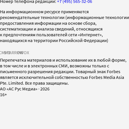
Номер телефона редакции:
+7 (495) 565-32-06
На информационном ресурсе применяются
рекомендательные технологии (информационные технологии
предоставления информации на основе сбора,
систематизации и анализа сведений, относящихся
к предпочтениям пользователей сети «Интернет»,
находящихся на территории Российской Федерации)
СМИ2
SPARROW
INFOX
Перепечатка материалов и использование их в любой форме,
в том числе и в электронных СМИ, возможны только с
письменного разрешения редакции. Товарный знак Forbes
является исключительной собственностью Forbes Media Asia
Pte. Limited. Все права защищены.
AO «АС Рус Медиа»
·
2026
16+