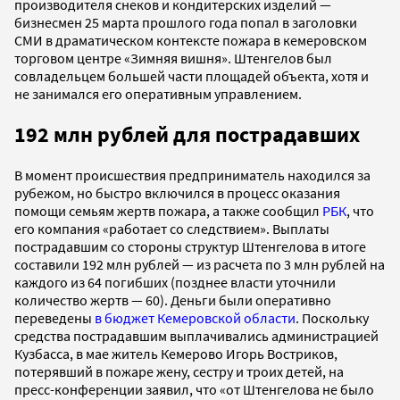
производителя снеков и кондитерских изделий —
бизнесмен 25 марта прошлого года попал в заголовки
СМИ в драматическом контексте пожара в кемеровском
торговом центре «Зимняя вишня». Штенгелов был
совладельцем большей части площадей объекта, хотя и
не занимался его оперативным управлением.
192 млн рублей для пострадавших
В момент происшествия предприниматель находился за
рубежом, но быстро включился в процесс оказания
помощи семьям жертв пожара, а также сообщил
РБК
, что
его компания «работает со следствием». Выплаты
пострадавшим со стороны структур Штенгелова в итоге
составили 192 млн рублей — из расчета по 3 млн рублей на
каждого из 64 погибших (позднее власти уточнили
количество жертв — 60). Деньги были оперативно
переведены
в бюджет Кемеровской области
. Поскольку
средства пострадавшим выплачивались администрацией
Кузбасса, в мае житель Кемерово Игорь Востриков,
потерявший в пожаре жену, сестру и троих детей, на
пресс-конференции заявил, что «от Штенгелова не было