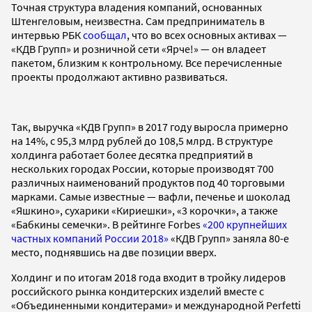
Точная структура владения компаний, основанных
Штенгеловым, неизвестна. Сам предприниматель в
интервью РБК
сообщал
, что во всех основных активах —
«КДВ Групп» и розничной сети «Ярче!» — он владеет
пакетом, близким к контрольному. Все перечисленные
проекты продолжают активно развиваться.
Так, выручка «КДВ Групп» в 2017 году выросла примерно
на 14%, с 95,3 млрд рублей до 108,5 млрд. В структуре
холдинга работает более десятка предприятий в
нескольких городах России, которые производят 700
различных наименований продуктов под 40 торговыми
марками. Самые известные — вафли, печенье и шоколад
«Яшкино», сухарики «Кириешки», «3 корочки», а также
«Бабкины семечки». В рейтинге Forbes
«200 крупнейших
частных компаний России 2018»
«КДВ Групп» заняла 80-е
место, поднявшись на две позиции вверх.
Холдинг и по итогам 2018 года входит в тройку лидеров
российского рынка кондитерских изделий вместе с
«Объединенными кондитерами» и международной Perfetti