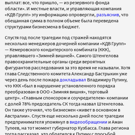
выплат: все, что пришло, — из резервного фонда
области». И местные власти, и управляющая компания
«КДВ Групп» эту информацию опровергли,
разъяснив
, что
обещанная сумма в полном объеме была переведена
структурами бизнесмена в бюджет.
Спустя год после трагедии под стражей находятся
несколько менеджеров дочерней компании «КДВ Групп»
— Кемеровского кондитерского комбината (ККК),
управлявшего «Зимней вишней». Самого Штенгелова
правоохранительные органы среди вероятных
фигурантов расследования за это время не называли. Хотя
глава Следственного комитета Александр Бастрыкин уже
через день после пожара
докладывал
Владимиру Путину,
что ККК «был в нарушение установленного порядка
преобразован в ООО «Зимняя вишня», торговый
центр». «Главным спонсором и соучредителем» компании
с долей 78% председатель СК тогда назвал Штенгелова.
Он также уточнял, что бизнесмен «живет в основном в
Австралии». Спустя еще несколько дней после трагедии
предпринимателя упомянул в
видеообращении
и Аман
Тулеев, на тот момент губернатор Кузбасса. Глава региона
тогда рассказал, что обратился к Путину с просьбой