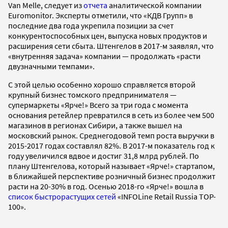
Van Melle, следует из
отчета
аналитической компании
Euromonitor. Эксперты отметили, что «КДВ Групп» в
последние два года укрепила позиции за счет
конкурентоспособных цен, выпуска новых продуктов и
расширения сети сбыта. Штенгелов в 2017-м заявлял, что
«внутренняя задача» компании — продолжать «расти
двузначными темпами».
С этой целью особенно хорошо справляется второй
крупный бизнес томского предпринимателя —
супермаркеты «Ярче!» Всего за три года с момента
основания ретейлер превратился в сеть из более чем 500
магазинов в регионах Сибири, а также вышел на
московский рынок. Среднегодовой темп роста выручки в
2015-2017 годах составлял 82%. В 2017-м показатель год к
году увеличился вдвое и достиг 31,8 млрд рублей. По
плану Штенгелова, который называет «Ярче!» стартапом,
в ближайшей перспективе розничный бизнес продолжит
расти на 20-30% в год. Осенью 2018-го «Ярче!» вошла в
список быстрорастущих сетей
«INFOLine Retail Russia ТOP-
100».