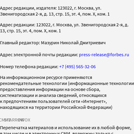
Адрес редакции, издателя: 123022, г. Москва, ул.
Звенигородская 2-я, д. 13, стр. 15, эт. 4, пом. X, ком. 1
Адрес редакции: 123022, г. Москва, ул. Звенигородская 2-я, д.
13, стр. 15, эт. 4, пом. X, ком. 1
Главный редактор: Мазурин Николай Дмитриевич
Адрес электронной почты редакции:
press-release@forbes.ru
Номер телефона редакции:
+7 (495) 565-32-06
На информационном ресурсе применяются
рекомендательные технологии (информационные технологии
предоставления информации на основе сбора,
систематизации и анализа сведений, относящихся
к предпочтениям пользователей сети «Интернет»,
находящихся на территории Российской Федерации)
СМИ2
SPARROW
INFOX
Перепечатка материалов и использование их в любой форме,
в том числе и в электронных СМИ, возможны только с