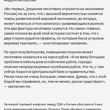
«Во-первых, [решение негативно отразится на экономике
России] из-за того, что с высокой вероятностью снизятся
темпы развития всей мировой экономики, во-вторых,
может начаться отток капитала с развивающихся рынков.
Эти два фактора негативно скажутся. Но самое главное,
самое плохое во всей этой истории состоит в том, что с
двух сторон рушатся правила, по которым была устроена
мировая торговля», — констатировал чиновник.
По прогнозу Белоусова, повышение пошлин может
негативно сказаться и на курсе рубля. «Я не вижу больших
проблем в небольшом ослаблении рубля, гораздо
опаснее непредсказуемые колебания рубля. Это то, с чем
сейчас борются Центральный банк и правительство.
Риски пока не очень большие, невелики. Думаю, что с этой
бедой мы справимся, но, тем не менее, риски существуют»,
— заключил он.
Затяжной торговый конфликт между США и Китаем обострился 5 мая,
когда американский президент Дональд Трамп объявил о намерении