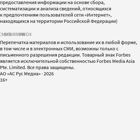
предоставления информации на основе сбора,
систематизации и анализа сведений, относящихся
к предпочтениям пользователей сети «Интернет»,
находящихся на территории Российской Федерации)
СМИ2
SPARROW
INFOX
Перепечатка материалов и использование их в любой форме,
в том числе и в электронных СМИ, возможны только с
письменного разрешения редакции. Товарный знак Forbes
является исключительной собственностью Forbes Media Asia
Pte. Limited. Все права защищены.
AO «АС Рус Медиа»
·
2026
16+