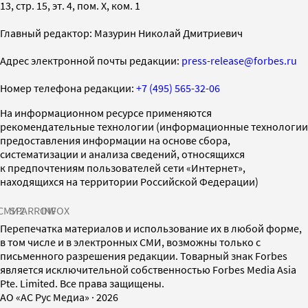
13, стр. 15, эт. 4, пом. X, ком. 1
Главный редактор: Мазурин Николай Дмитриевич
Адрес электронной почты редакции:
press-release@forbes.ru
Номер телефона редакции:
+7 (495) 565-32-06
На информационном ресурсе применяются
рекомендательные технологии (информационные технологии
предоставления информации на основе сбора,
систематизации и анализа сведений, относящихся
к предпочтениям пользователей сети «Интернет»,
находящихся на территории Российской Федерации)
СМИ2
SPARROW
INFOX
Перепечатка материалов и использование их в любой форме,
в том числе и в электронных СМИ, возможны только с
письменного разрешения редакции. Товарный знак Forbes
является исключительной собственностью Forbes Media Asia
Pte. Limited. Все права защищены.
AO «АС Рус Медиа»
·
2026