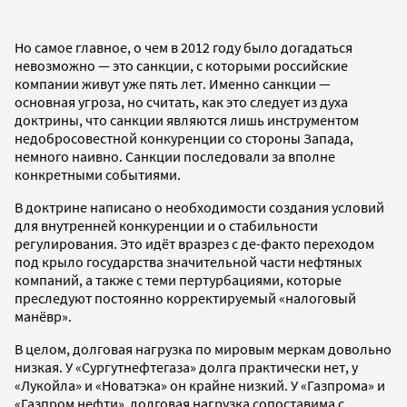
Но самое главное, о чем в 2012 году было догадаться
невозможно — это санкции, с которыми российские
компании живут уже пять лет. Именно санкции —
основная угроза, но считать, как это следует из духа
доктрины, что санкции являются лишь инструментом
недобросовестной конкуренции со стороны Запада,
немного наивно. Санкции последовали за вполне
конкретными событиями.
В доктрине написано о необходимости создания условий
для внутренней конкуренции и о стабильности
регулирования. Это идёт вразрез с де-факто переходом
под крыло государства значительной части нефтяных
компаний, а также с теми пертурбациями, которые
преследуют постоянно корректируемый «налоговый
манёвр».
В целом, долговая нагрузка по мировым меркам довольно
низкая. У «Сургутнефтегаза» долга практически нет, у
«Лукойла» и «Новатэка» он крайне низкий. У «Газпрома» и
«Газпром нефти» долговая нагрузка сопоставима с