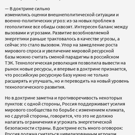
— В доктрине сильно
изменились оценки внешнеполитической ситуации и
военно-политических угроз: из-за новых проблем в
геополитике все обиды сквозят. Интересен баланс между
вызовами и угрозами. Развитие возобновляемой
энергетики раньше трактовалось в качестве угрозы, а
сейчас это стало вызовом. Упор на замедление роста
мирового спроса и увеличение мировой ресурсной
базы можно считать сменой парадигмы в российском
ТЭК. Технологическая революция позволила вывести на
рынок новые ресурсы, и впервые в доктрине признается,
что российскую ресурсную базу нужно не только
расширять и улучшать, но и переводить на новый уровень
технологического развития.
Но в доктрине заметна и противоречивость некоторых
пунктов: с одной стороны, Россия поддерживает усилия
мирового сообщества по борьбе с изменением климата,
но с другой стороны, говорится, что это не должно
налагать ограничения и угрожать энергетической
безопасности страны. В доктрине есть много оговорок:
Россия должна считаться цивилизованным игроком,