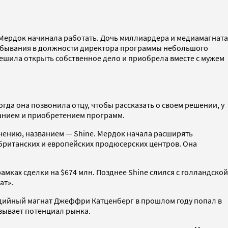
 Мердок начинала работать. Дочь миллиардера и медиамагната
пребывания в должности директора программы небольшого
решила открыть собственное дело и приобрела вместе с мужем
гда она позвонила отцу, чтобы рассказать о своем решении, у
ванием и приобретением программ.
мнению, названием — Shine. Мердок начала расширять
 британских и европейских продюсерских центров. Она
рамках сделки на $674 млн. Позднее Shine слился с голландской
ат».
дийный магнат Джеффри Катценберг в прошлом году попал в
азывает потенциал рынка.