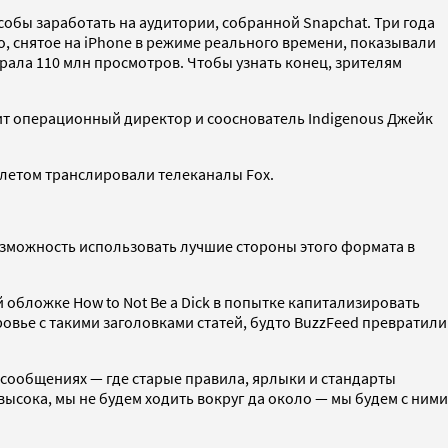
обы заработать на аудитории, собранной Snapchat. Три года
о, снятое на iPhone в режиме реального времени, показывали
брала 110 млн просмотров. Чтобы узнать конец, зрителям
ит операционный директор и сооснователь Indigenous Джейк
 летом транслировали телеканалы Fox.
 Возможность использовать лучшие стороны этого формата в
й обложке How to Not Be a Dick в попытке капитализировать
оровье с такими заголовками статей, будто BuzzFeed превратили
 сообщениях — где старые правила, ярлыки и стандарты
свысока, мы не будем ходить вокруг да около — мы будем с ними