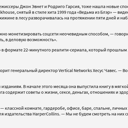
ежиссеры Джон Эвнет и Родриго Гарсия, тоже нашла новые спос
ouse, снятый в стиле хита 1999 года «Ведьма из Блэр» — виде
 хижине в лесу разворачивалась на протяжении пяти дней и на
можно монетизировать соцсети неочевидным способом, — говор
ть, в деловую возможность».
ap в формате 22-минутного реалити-сериала, который прошлым
оворит генеральный директор Vertical Networks Хесус Чавес. —
 изданиям. В начале этого месяца она выпустила книгу в мягко
нига содержит советы о жизни, сексе, деньгах, отношениях и зд
 классной комнате, гардеробе, офисе, баре, спальне, личных
ля издательства HarperCollins. — Мы не будем смотреть на них 