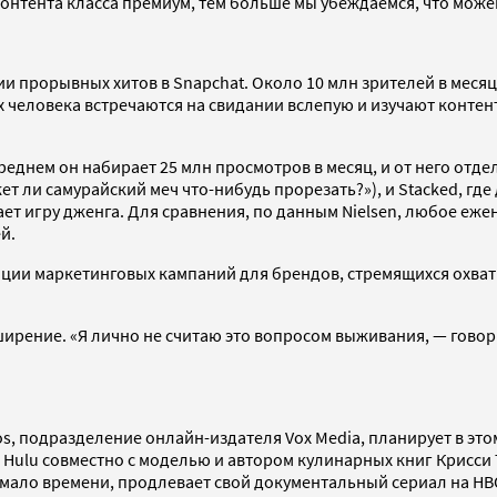
онтента класса премиум, тем больше мы убеждаемся, что може
нии прорывных хитов в Snapchat. Около 10 млн зрителей в мес
человека встречаются на свидании вслепую и изучают контент 
реднем он набирает 25 млн просмотров в месяц, и от него отдел
 ли самурайский меч что-нибудь прорезать?»), и Stacked, где
инает игру дженга. Для сравнения, по данным Nielsen, любое 
й.
низации маркетинговых кампаний для брендов, стремящихся ох
ширение. «Я лично не считаю это вопросом выживания, — гов
s, подразделение онлайн-издателя Vox Media, планирует в это
 Hulu совместно с моделью и автором кулинарных книг Крисси
о мало времени, продлевает свой документальный сериал на HB