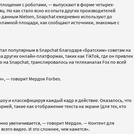
воплощение с роботами, — выпускают в форме четырех-
ц. Но как стало ясно из опыта других производителей
по данным Nielsen, Snapchat ежедневно используют до
рекламной площади, как сообщают источники, знакомые с
тал популярным в Snapchat благодаря «братским» советам на
на других онлайн-платформах, таких как TikTok, где он привлек
о на Snapchat, транслировалось на телеканалах Fox по всей
», — говорит Мердок Forbes.
 шоу и классифицируя каждый кадр и действие. Оказалось, что
ией, такие как отображение текста на экране (для тех, кто
нно увеличивается, — говорит Мердок. — Контент для
сего видео. И это сложнее, чем кажется».