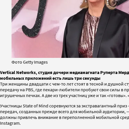
Фото Getty Images
Vertical Networks, студия дочери медиамагната Руперта Мерд
мобильных приложений есть лишь три секунды
Три женщины двадцати с чем-то лет стоят в тесной и душной ст
передачу на PBS, где пекари-любители пробуют свои силы в п
игрушечных печках. А две из трех участниц уже и так «готовы».
Участницы State of Mind соревнуются за экстравагантный приз
передач, созданных прежде всего для мобильной аудитории, —
должны привлечь внимание в переполненной мобильной среде,
Instagram.