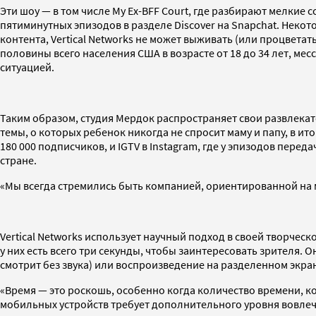
Эти шоу — в том числе My Ex-BFF Court, где разбирают мелкие
пятиминутных эпизодов в разделе Discover на Snapchat. Неко
контента, Vertical Networks не может выживать (или процветат
половины всего населения США в возрасте от 18 до 34 лет, м
ситуацией.
Таким образом, студия Мердок распространяет свои развлекат
темы, о которых ребенок никогда не спросит маму и папу, в ито
180 000 подписчиков, и IGTV в Instagram, где у эпизодов пере
стране.
«Мы всегда стремились быть компанией, ориентированной на 
Vertical Networks использует научный подход в своей творчес
у них есть всего три секунды, чтобы заинтересовать зрителя. 
смотрит без звука) или воспроизведение на разделенном экра
«Время — это роскошь, особенно когда количество времени, к
мобильных устройств требует дополнительного уровня вовлече