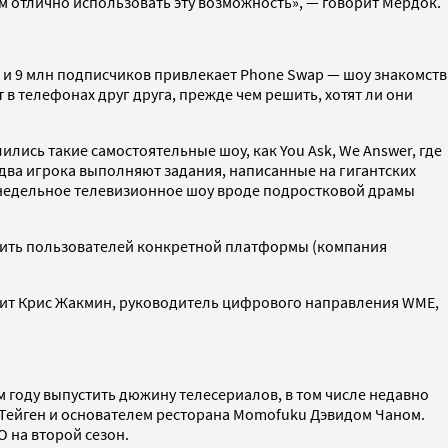
м отлично использовать эту возможность», — говорит Мердок.
яц и 9 млн подписчиков привлекает Phone Swap — шоу знакомств
в телефонах друг друга, прежде чем решить, хотят ли они
ились такие самостоятельные шоу, как You Ask, We Answer, где
 два игрока выполняют задания, написанные на гигантских
еженедельное телевизионное шоу вроде подростковой драмы
ватить пользователей конкретной платформы (компания
орит Крис Жакмин, руководитель цифрового направления WME,
м году выпустить дюжину телесериалов, в том числе недавно
 Тейген и основателем ресторана Momofuku Дэвидом Чаном.
O на второй сезон.