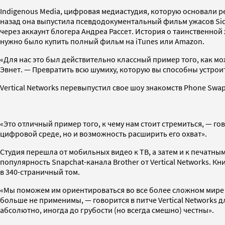
Indigenous Media, цифровая медиастудия, которую основали р
назад она выпустила псевдодокументальный фильм ужасов Sickh
через аккаунт блогера Андреа Рассет. История о таинственной
нужно было купить полный фильм на iTunes или Amazon.
«Для нас это был действительно классный пример того, как 
Эвнет. — Превратить всю шумиху, которую вы способны устрои
Vertical Networks перевыпустил свое шоу знакомств Phone Sw
«Это отличный пример того, к чему нам стоит стремиться, — г
цифровой среде, но и возможность расширить его охват».
Студия перешла от мобильных видео к ТВ, а затем и к печатным
популярность Snapchat-канала Brother от Vertical Networks. К
в 340-страничный том.
«Мы поможем им ориентироваться во все более сложном мире —
больше не применимы, — говорится в питче Vertical Networks д
абсолютно, иногда до грубости (но всегда смешно) честны».