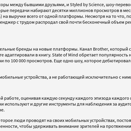
 ссоры между бывшими друзьями, и Styled by Science, шоу-пере
торые передачи набирают десятки миллионов просмотров в меся
ь) на выручке всего от одной платформы. Несмотря на то что, 
ессенджер с трудом распродал свой почти бесконечный объем 
ельные бренды на новые платформы. Канал Brother, который с
ге адаптировали в книгу. State of Mind обретает популярность 
дачи по 100 000 просмотров. Еще одно шоу, которое дебютировал
мобильные устройства, а не работающей исключительно с ними
кой работе, оценивая каждую секунду каждого эпизода каждого
Они используют и другие инструменты для наблюдения за аудитор
не.
оторое люди проводят на своих мобильных устройствах, постоя
нности, чтобы удерживать внимание зрителей на протяжении в