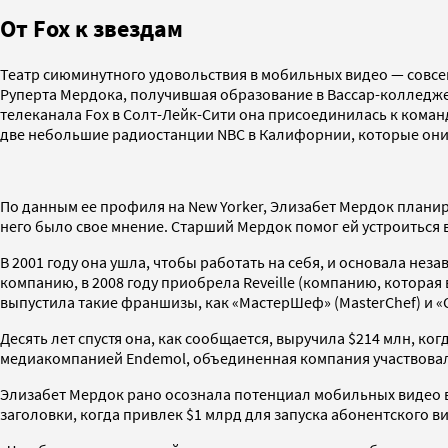
От Fox к звездам
Театр сиюминутного удовольствия в мобильных видео — совсем
Руперта Мердока, получившая образование в Вассар-колледже
телеканала Fox в Солт-Лейк-Сити она присоединилась к коман
две небольшие радиостанции NBC в Калифорнии, которые они 
По данным ее профиля на New Yorker, Элизабет Мердок планир
него было свое мнение. Старший Мердок помог ей устроиться 
В 2001 году она ушла, чтобы работать на себя, и основала н
компанию, в 2008 году приобрела Reveille (компанию, котора
выпустила такие франшизы, как «МастерШеф» (MasterChef) и «С
Десять лет спустя она, как сообщается, выручила $214 млн, ко
медиакомпанией Endemol, объединенная компания участвовала 
Элизабет Мердок рано осознала потенциал мобильных видео 
заголовки, когда привлек $1 млрд для запуска абонентского в