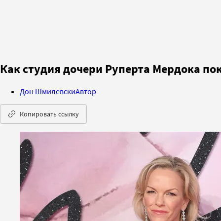
Как студия дочери Руперта Мердока пок
Дoн Шмилевски
Автор
Копировать ссылку