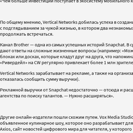
«Чем больше инвестиций поступает в экосистему мобильного к
По общему мнению, Vertical Networks добилась успеха в созда
с подглядыванием за чужой жизнью, в котором два незнакомых 
продолжать встречаться.
Канал Brother — одна из самых успешных историй Snapchat. В с
дают ответы на сложные жизненные вопросы (например: «Может
блоках или досках, которые кладут друг на друга, что напом
«Ривердейл» на CW регулярно привлекает более 1 млн зрителе
Vertical Networks зарабатывает на рекламе, а также на орга
отказалась сообщить сумму выручки).
Рекламной выручки от Snapchat недостаточно — отсюда и рас
агентства по поиску талантов. — Нужно расширяться».
Другие онлайн-издатели пошли схожим путем. Vox Media Studio
объявленное кулинарное шоу, которое оно разрабатывает для
Axios, сайт новостей цифрового мира для читателя, у которог