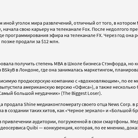
 иной уголок мира развлечений, отличный от того, в котором
, начала свою карьеру на телеканале Fox. После недолгого 
де программирования эфира на телеканале FX. Через год она 
позже продали за $12 млн.
овала получить степень MBA в Школе бизнеса Стэнфорда, но ко
в BSkyB в Лондоне, где она занималась маркетингом, планиро
езависимую продюсерскую компанию с «вдохновляющим», по ее 
я выпустила американскую версию «Офиса»), а также несколько
амый большой неудачник» (The Biggest Loser).
гда продала Shine медиаконгломерату своего отца News Corp. в 
в создании таких хитов, как «Черное зеркало» и «Большой бр
в привлечении аудитории, погруженной в свои смартфоны. Ме
идеосервиса Quibi — конкуренция, которая, по ее мнению, док