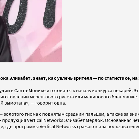
ока Элизабет, знает, как увлечь зрителя — по статистике, н
удии в Санта-Монике и готовятся к началу конкурса пекарей. Эт
риготовлении меренгового рулета или малинового бланманже. Д
 «Я вымотана», — говорит одна.
 — золотого гнома с поднятым средним пальцем, а также за вн
 продукция Vertical Networks Элизабет Мердок. Основанная че
 где программы Vertical Networks сражаются за пользователе