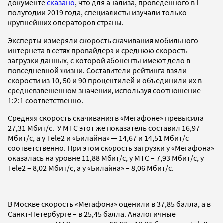
документе
сказано
, что для анализа, проведенного в I
полугодии 2019 года, специалисты изучали только
крупнейших операторов страны.
Эксперты измеряли скорость скачивания мобильного
интернета в сетях провайдера и среднюю скорость
загрузки данных, с которой абоненты имеют дело в
повседневной жизни. Составители рейтинга взяли
скорости из 10, 50 и 90 процентилей и объединили их в
средневзвешенном значении, используя соотношение
1:2:1 соответственно.
Средняя скорость скачивания в «Мегафоне» превысила
27,31 Мбит/с. У МТС этот же показатель составил 16,97
Мбит/с, а у Tele2 и «Билайна» — 14,67 и 14,51 Мбит/с
соответственно. При этом скорость загрузки у «Мегафона»
оказалась на уровне 11,88 Мбит/с, у МТС – 7,93 Мбит/с, у
Tele2 – 8,02 Мбит/с, а у «Билайна» – 8,06 Мбит/с.
В Москве скорость «Мегафона» оценили в 37,85 балла, а в
Санкт-Петербурге – в 25,45 балла. Аналогичные