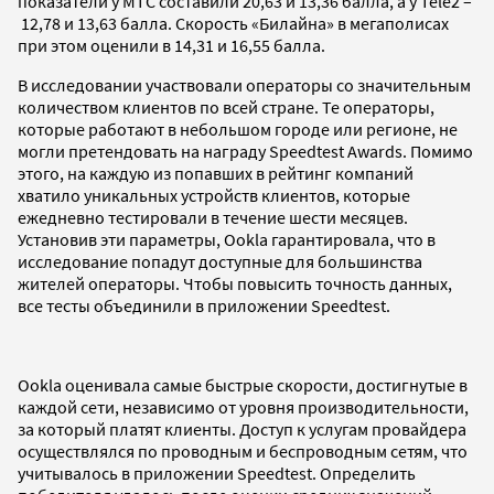
показатели у МТС составили 20,63 и 13,36 балла, а у Tele2 –
12,78 и 13,63 балла. Скорость «Билайна» в мегаполисах
при этом оценили в 14,31 и 16,55 балла.
В исследовании участвовали операторы со значительным
количеством клиентов по всей стране. Те операторы,
которые работают в небольшом городе или регионе, не
могли претендовать на награду Speedtest Awards. Помимо
этого, на каждую из попавших в рейтинг компаний
хватило уникальных устройств клиентов, которые
ежедневно тестировали в течение шести месяцев.
Установив эти параметры, Ookla гарантировала, что в
исследование попадут доступные для большинства
жителей операторы. Чтобы повысить точность данных,
все тесты объединили в приложении Speedtest.
Ookla оценивала самые быстрые скорости, достигнутые в
каждой сети, независимо от уровня производительности,
за который платят клиенты. Доступ к услугам провайдера
осуществлялся по проводным и беспроводным сетям, что
учитывалось в приложении Speedtest. Определить