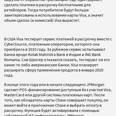
сделать платежи в рассрочку бесплатными для
ретейлеров. Тогда потребители будут больше
заинтересованы в использовании карты Visa, а значит
объем сделок (и комиссий) Visa вырастет.
В США Visa тестирует сервис платежей в рассрочку вместе с
CyberSource, платежным оператором, которого она
приобрела в 2010 году. За рубежом сервис испытывают
банки вроде Kotak Mahindra Bank в Индии и ING Bank
Romania. Сэм Шрогер отказался сказать, тестируют ли его
какие-то либо американские банки. Visa планирует
расширить сферу применения продукта в январе 2020
года.
В конце этого года или в начале следующего JPMorgan
сделает POS-финансирование доступным без участия Visa,
MasterCard или другой системы платежных карт. После
того, как обладатель карты Chase совершает покупку, он
может войти в приложение Chase и выбрать оплату в
рассрочку. Функция будет активирована с помощью
собственной ИТ-инфраструктуры JPMorgan.