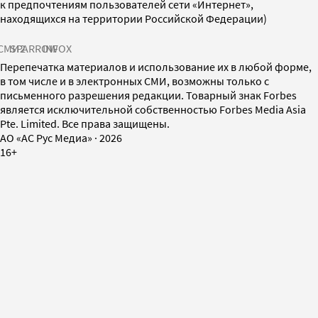
к предпочтениям пользователей сети «Интернет»,
находящихся на территории Российской Федерации)
СМИ2
SPARROW
INFOX
Перепечатка материалов и использование их в любой форме,
в том числе и в электронных СМИ, возможны только с
письменного разрешения редакции. Товарный знак Forbes
является исключительной собственностью Forbes Media Asia
Pte. Limited. Все права защищены.
AO «АС Рус Медиа»
·
2026
16+