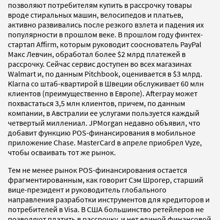
позволяют потребителям купить в рассрочку товары
вроде стиральных машин, велосипедов и платьев,
активно развивались после резкого взлета и падения их
популярности в прошлом веке. В прошлом году финтех-
стартап Affirm, которым руководит сооснователь PayPal
Макс Левчин, обработал более $2 млрд платежей в
рассрочку. Сейчас сервис доступен во всех магазинах
Walmart и, по данным Pitchbook, оценивается в $3 млрд.
Klarna со штаб-квартирой в Швеции обслуживает 60 млн
клиентов (преимущественно в Европе). Afterpay может
похвастаться 3,5 млн клиентов, причем, по данным
компании, в Австралии ее услугами пользуется каждый
четвертый миллениал. JPMorgan недавно объявил, что
добавит функцию POS-финансирования в мобильное
приложение Chase. MasterCard в апреле приобрел Vyze,
чтобы осваивать тот же рынок.
Тем не менее рынок POS-финансирования остается
фрагментированным, как говорит Сэм Шрогер, старший
вице-президент и руководитель глобального
направления разработки инструментов для кредиторов и
потребителей в Visa. В США большинство ретейлеров не
позволяют платить в рассрочку, и нет единой финансовой