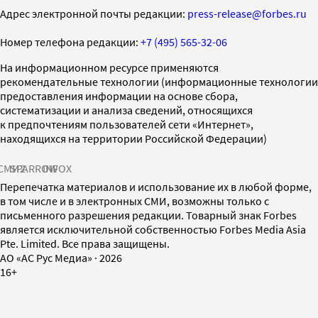
Адрес электронной почты редакции:
press-release@forbes.ru
Номер телефона редакции:
+7 (495) 565-32-06
На информационном ресурсе применяются
рекомендательные технологии (информационные технологии
предоставления информации на основе сбора,
систематизации и анализа сведений, относящихся
к предпочтениям пользователей сети «Интернет»,
находящихся на территории Российской Федерации)
СМИ2
SPARROW
INFOX
Перепечатка материалов и использование их в любой форме,
в том числе и в электронных СМИ, возможны только с
письменного разрешения редакции. Товарный знак Forbes
является исключительной собственностью Forbes Media Asia
Pte. Limited. Все права защищены.
AO «АС Рус Медиа»
·
2026
16+