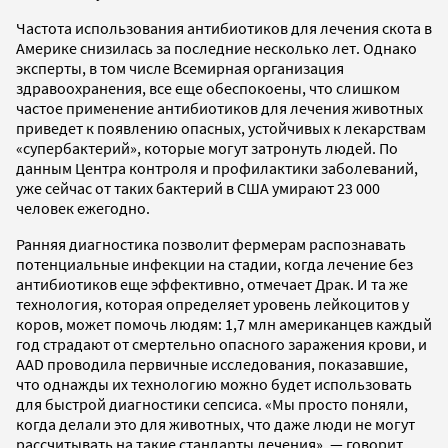
Частота использования антибиотиков для лечения скота в
Америке снизилась за последние несколько лет. Однако
эксперты, в том числе Всемирная организация
здравоохранения, все еще обеспокоены, что слишком
частое применение антибиотиков для лечения животных
приведет к появлению опасных, устойчивых к лекарствам
«супербактерий», которые могут затронуть людей. По
данным Центра контроля и профилактики заболеваний,
уже сейчас от таких бактерий в США умирают 23 000
человек ежегодно.
Ранняя диагностика позволит фермерам распознавать
потенциальные инфекции на стадии, когда лечение без
антибиотиков еще эффективно, отмечает Драк. И та же
технология, которая определяет уровень лейкоцитов у
коров, может помочь людям: 1,7 млн американцев каждый
год страдают от смертельно опасного заражения крови, и
AAD проводила первичные исследования, показавшие,
что однажды их технологию можно будет использовать
для быстрой диагностики сепсиса. «Мы просто поняли,
когда делали это для животных, что даже люди не могут
рассчитывать на такие стандарты лечения», — говорит