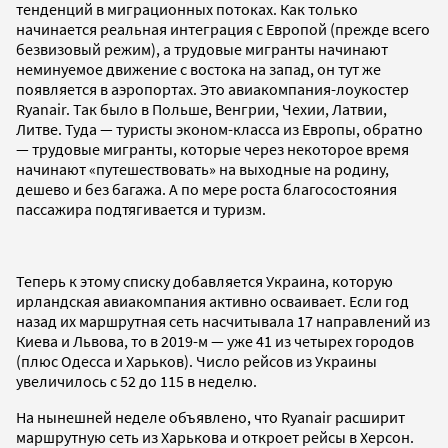
тенденций в миграционных потоках. Как только
начинается реальная интеграция с Европой (прежде всего
безвизовый режим), а трудовые мигранты начинают
неминуемое движение с востока на запад, он тут же
появляется в аэропортах. Это авиакомпания-лоукостер
Ryanair. Так было в Польше, Венгрии, Чехии, Латвии,
Литве. Туда — туристы эконом-класса из Европы, обратно
— трудовые мигранты, которые через некоторое время
начинают «путешествовать» на выходные на родину,
дешево и без багажа. А по мере роста благосостояния
пассажира подтягивается и туризм.
Теперь к этому списку добавляется Украина, которую
ирландская авиакомпания активно осваивает. Если год
назад их маршрутная сеть насчитывала 17 направлений из
Киева и Львова, то в 2019-м — уже 41 из четырех городов
(плюс Одесса и Харьков). Число рейсов из Украины
увеличилось с 52 до 115 в неделю.
На нынешней неделе объявлено, что Ryanair расширит
маршрутную сеть из Харькова и откроет рейсы в Херсон.