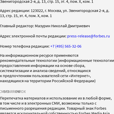
Звенигородская 2-я, д. 13, стр. 15, эт. 4, пом. X, ком. 1
Адрес редакции: 123022, г. Москва, ул. Звенигородская 2-я, д.
13, стр. 15, эт. 4, пом. X, ком. 1
Главный редактор: Мазурин Николай Дмитриевич
Адрес электронной почты редакции:
press-release@forbes.ru
Номер телефона редакции:
+7 (495) 565-32-06
На информационном ресурсе применяются
рекомендательные технологии (информационные технологии
предоставления информации на основе сбора,
систематизации и анализа сведений, относящихся
к предпочтениям пользователей сети «Интернет»,
находящихся на территории Российской Федерации)
СМИ2
SPARROW
INFOX
Перепечатка материалов и использование их в любой форме,
в том числе и в электронных СМИ, возможны только с
письменного разрешения редакции. Товарный знак Forbes
является исключительной собственностью Forbes Media Asia