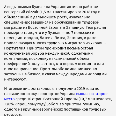
А ведь помимо Ryanair на Украине активно работает
венгерский Wizzair (1,5 млн пассажиров за 2018 год и
объявленный в дальнейшем рост), изначально
специализировавшийся на обслуживании трудовой
миграции из Восточной Европы в Западную. География
примерно та же, что и у Ryanair — по 7 польских и
немецких городов, Латвия, Литва, Эстония, и даже
привлекающая многих трудовых мигрантов из Украины
Португалия. При этом происходит весьма острая
конкурентная борьба между низкобюджетными
компаниями, поскольку максимальный объем
преференций получает тот, кто первым освоил то или
иное направление. При этом обе компании жестко
заточены на бизнес, и связи между народами их вряд ли
интересуют.
Итоговые цифры таковы: в I полугодии 2019 года по
пассажиропотоку аэропортов Украина
вышла на второе
место
среди 10 стран Восточной Европы (10,7 млн человек,
+20% к прошлому году), обогнав при этом Румынию,
одного из крупных европейских поставщиков трудовых
ресурсов.