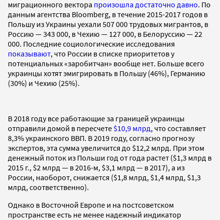
миграционного вектора
произошла достаточно давно
. По
данным агентства Bloomberg, в течение 2015-2017 годов в
Польшу из Украины уехали 507 000 трудовых мигрантов, в
Россию — 343 000, в Чехию — 127 000, в Белоруссию — 22
000. Последние социологические исследования
показывают
, что России в списке приоритетов у
потенциальных «заробитчан» вообще нет. Больше всего
украинцы хотят эмигрировать в Польшу (46%), Германию
(30%) и Чехию (25%).
В 2018 году все работающие за границей украинцы
отправили домой в пересчете
$10,9 млрд
, что составляет
8,3% украинского ВВП. В 2019 году, согласно прогнозу
экспертов, эта сумма увеличится до $12,2 млрд. При этом
денежный поток из Польши год от года растет ($1,3 млрд в
2015 г., $2 млрд — в 2016-м, $3,1 млрд — в 2017), а из
России, наоборот, снижается ($1,8 млрд, $1,4 млрд, $1,3
млрд, соответственно).
Однако в Восточной Европе и на постсоветском
пространстве есть не менее надежный индикатор