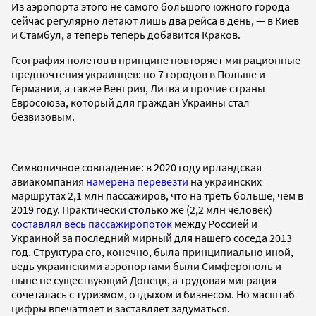
Из аэропорта этого не самого большого южного города
сейчас регулярно летают лишь два рейса в день, — в Киев
и Стамбул, а теперь теперь добавится Краков.
География полетов в принципе повторяет миграционные
предпочтения украинцев: по 7 городов в Польше и
Германии, а также Венгрия, Литва и прочие страны
Евросоюза, который для граждан Украины стал
безвизовым.
Символичное совпадение: в 2020 году ирландская
авиакомпания
намерена перевезти
на украинских
маршрутах 2,1 млн пассажиров, что на треть больше, чем в
2019 году. Практически столько же (2,2 млн человек)
составлял весь пассажиропоток
между Россией и
Украиной за последний мирный для нашего соседа 2013
год. Структура его, конечно, была принципиально иной,
ведь украинскими аэропортами были Симферополь и
ныне не существующий Донецк, а трудовая миграция
сочеталась с туризмом, отдыхом и бизнесом. Но масштаб
цифры впечатляет и заставляет задуматься.