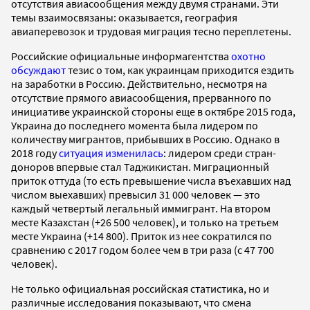
отсутствия авиасообщения между двумя странами. Эти
темы взаимосвязаны: оказывается, география
авиаперевозок и трудовая миграция тесно переплетены.
Российские официальные информагентства
охотно
обсуждают
тезис о том, как украинцам приходится ездить
на заработки в Россию. Действительно, несмотря на
отсутствие прямого авиасообщения, прерванного по
инициативе украинской стороны еще в октябре 2015 года,
Украина до последнего момента была лидером по
количеству мигрантов, прибывших в Россию. Однако в
2018 году
ситуация изменилась
: лидером среди стран-
доноров впервые стал Таджикистан. Миграционный
приток оттуда (то есть превышение числа въехавших над
числом выехавших) превысил 31 000 человек — это
каждый четвертый легальный иммигрант. На втором
месте Казахстан (+26 500 человек), и только на третьем
месте Украина (+14 800). Приток из нее сократился по
сравнению с 2017 годом более чем в три раза (с 47 700
человек).
Не только официальная российская статистика, но и
различные исследования показывают, что смена