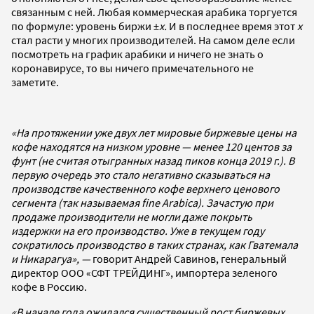
связанным с ней. Любая коммерческая арабика торгуется
по формуле: уровень биржи ±
x.
И в последнее время этот
x
стал расти у многих производителей. На самом деле если
посмотреть на график арабики и ничего не знать о
коронавирусе, то вы ничего примечательного не
заметите.
«На протяжении уже двух лет мировые биржевые цены на
кофе находятся на низком уровне — менее 120 центов за
фунт (не считая отыгранных назад пиков конца 2019 г.). В
первую очередь это стало негативно сказываться на
производстве качественного кофе верхнего ценового
сегмента (так называемая fine Arabica). Зачастую при
продаже производители не могли даже покрыть
издержки на его производство. Уже в текущем году
сократилось производство в таких странах, как Гватемала
и Никарагуа», —
говорит Андрей Савинов, генеральный
директор ООО «СФТ ТРЕЙДИНГ», импортера зеленого
кофе в Россию.
«В начале года ожидался существенный рост биржевых