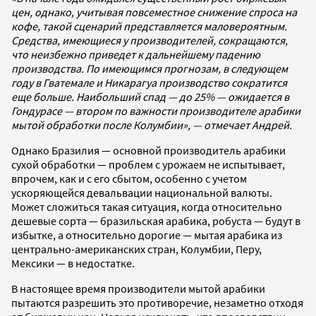
цен, однако, учитывая повсеместное снижение спроса на
кофе, такой сценарий представляется маловероятным.
Средства, имеющиеся у производителей, сокращаются,
что неизбежно приведет к дальнейшему падению
производства. По имеющимся прогнозам, в следующем
году в Гватемале и Никарагуа производство сократится
еще больше. Наибольший спад — до 25% — ожидается в
Гондурасе — втором по важности производителе арабики
мытой обработки после Колумбии», — отмечает Андрей.
Однако Бразилия — основной производитель арабики
сухой обработки — проблем с урожаем не испытывает,
впрочем, как и с его сбытом, особенно с учетом
ускоряющейся девальвации национальной валюты.
Может сложиться такая ситуация, когда относительно
дешевые сорта — бразильская арабика, робуста — будут в
избытке, а относительно дорогие — мытая арабика из
центрально-американских стран, Колумбии, Перу,
Мексики — в недостатке.
В настоящее время производители мытой арабики
пытаются разрешить это противоречие, незаметно отходя