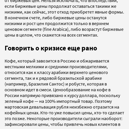
от биржевых цен. Нельзя исключать, что впоследствии,
если биржевые цены продолжат оставаться такими же
низкими, как сейчас, этот отход приобретет явные формы.
В конечном счете, либо биржевые цены останутся
низкими и рост цен продолжится только в верхнем
ценовом сегменте (fine Arabica), либо возрастут биржевые
цены в целом, что скажется на всех сегментах.
Говорить о кризисе еще рано
Кофе, который завозится в Россию и обжаривается
местными мелкими и средними производителями,
относится как к классу арабики верхнего ценового
сегмента, так и к рядовой бразильской арабике
(например, Бразилия Сантос) и робусте, которая в
основном идет в смеси. Ценообразование на кофе в
России напрямую привязано к курсу доллара, поскольку
зеленый кофе — на 100% импортный товар. Поэтому
мартовская девальвация рубля неизбежно отразится на
кофейных ценах. Кто-то уже повысил цены, кто-то сделает
это позже. Некоторые производители сыграли наоборот:
зафиксировали цены, чтобы привлечь новых клиентов в