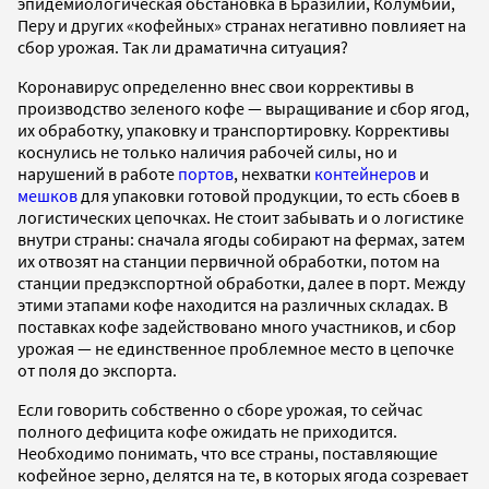
эпидемиологическая обстановка в Бразилии, Колумбии,
Перу и других «кофейных» странах негативно повлияет на
сбор урожая. Так ли драматична ситуация?
Коронавирус определенно внес свои коррективы в
производство зеленого кофе — выращивание и сбор ягод,
их обработку, упаковку и транспортировку. Коррективы
коснулись не только наличия рабочей силы, но и
нарушений в работе
портов
, нехватки
контейнеров
и
мешков
для упаковки готовой продукции, то есть сбоев в
логистических цепочках. Не стоит забывать и о логистике
внутри страны: сначала ягоды собирают на фермах, затем
их отвозят на станции первичной обработки, потом на
станции предэкспортной обработки, далее в порт. Между
этими этапами кофе находится на различных складах. В
поставках кофе задействовано много участников, и сбор
урожая — не единственное проблемное место в цепочке
от поля до экспорта.
Если говорить собственно о сборе урожая, то сейчас
полного дефицита кофе ожидать не приходится.
Необходимо понимать, что все страны, поставляющие
кофейное зерно, делятся на те, в которых ягода созревает