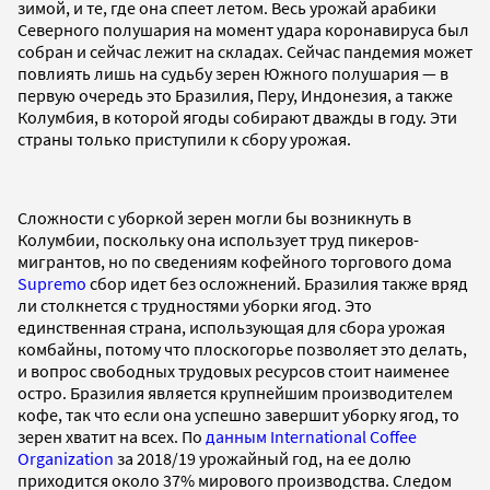
зимой, и те, где она спеет летом. Весь урожай арабики
Северного полушария на момент удара коронавируса был
собран и сейчас лежит на складах. Сейчас пандемия может
повлиять лишь на судьбу зерен Южного полушария — в
первую очередь это Бразилия, Перу, Индонезия, а также
Колумбия, в которой ягоды собирают дважды в году. Эти
страны только приступили к сбору урожая.
Сложности с уборкой зерен могли бы возникнуть в
Колумбии, поскольку она использует труд пикеров-
мигрантов, но по сведениям кофейного торгового дома
Supremo
сбор идет без осложнений. Бразилия также вряд
ли столкнется с трудностями уборки ягод. Это
единственная страна, использующая для сбора урожая
комбайны, потому что плоскогорье позволяет это делать,
и вопрос свободных трудовых ресурсов стоит наименее
остро. Бразилия является крупнейшим производителем
кофе, так что если она успешно завершит уборку ягод, то
зерен хватит на всех. По
данным International Coffee
Organization
за 2018/19 урожайный год, на ее долю
приходится около 37% мирового производства. Следом