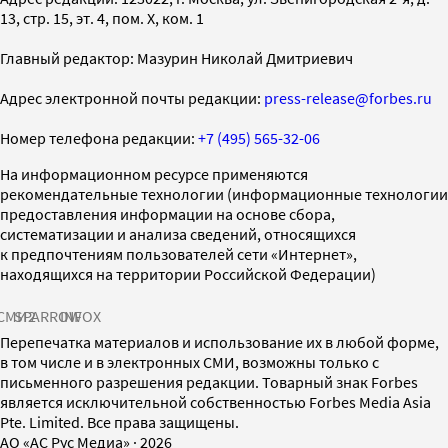
13, стр. 15, эт. 4, пом. X, ком. 1
Главный редактор: Мазурин Николай Дмитриевич
Адрес электронной почты редакции:
press-release@forbes.ru
Номер телефона редакции:
+7 (495) 565-32-06
На информационном ресурсе применяются
рекомендательные технологии (информационные технологии
предоставления информации на основе сбора,
систематизации и анализа сведений, относящихся
к предпочтениям пользователей сети «Интернет»,
находящихся на территории Российской Федерации)
СМИ2
SPARROW
INFOX
Перепечатка материалов и использование их в любой форме,
в том числе и в электронных СМИ, возможны только с
письменного разрешения редакции. Товарный знак Forbes
является исключительной собственностью Forbes Media Asia
Pte. Limited. Все права защищены.
AO «АС Рус Медиа»
·
2026