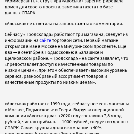
«Коммерсантъ». Структура «Авоськи» зарегистрировала
домен для своего проекта, заметила газета по базе
данных СПАРК.
«Авоська» не ответила на запрос газеты о комментарии.
Сейчас у «Продсклада» работают три магазина, следует из
информации на
сайте
торговой сети. Первый магазин
открылся в мае в Москве на Мичуринском проспекте. Еще
два — в сентябре в Подмосковье: в Балашихе и
Щелковском районе. «Продскладъ» на сайте заявляет, что
«предоставляет доступ к качественным товарам по
низким ценам», при этом обеспечивает «высокий уровень
сервиса, разнообразный ассортимент товаров и
качественные продукты по низким ценам».
«Авоська» работает с 1999 года, сейчас у нее есть магазины
в Москве, Подмосковье и Твери. Выручка операционной
компании «Авоська два» в 2020 году составила 7,8 млрд
рублей, чистая прибыль — 1000 рублей, следует из данных
СПАРК. Самая крупная доля в компании в 40%
принадлежит бизнесмену Ринату Бурнашеву.