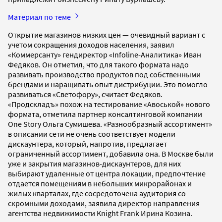
Материал по теме
Открытие магазинов низких цен — очевидный вариант с
учетом сокращения доходов населения, заявил
«Коммерсанту» гендиректор «Infoline-Аналитика» Иван
Федяков. Он отметил, что для такого формата надо
развивать производство продуктов под собственными
брендами и наращивать опыт дистрибуции. Это помогло
развиваться «Светофору», считает Федяков.
«Продскладъ» похож на тестирование «Авоськой» нового
формата, отметила партнер консалтинговой компании
One Story Ольга Сумишева. «Разнообразный ассортимент»
в описании сети не очень соответствует модели
дискаунтера, который, напротив, предлагает
ограниченный ассортимент, добавила она. В Москве были
уже и закрытия магазинов-дискаунтеров, для них
выбирают удаленные от центра локации, предпочтение
отдается помещениям в небольших микрорайонах и
жилых кварталах, где сосредоточена аудитория со
скромными доходами, заявила директор направления
агентства недвижимости Knight Frank Ирина Козина.