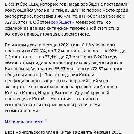
В сентябре США, которые год назад вообще не поставляли
коксующийся уголь в Китай, вышли на первое место среди
экспортеров, поставив 1,46 млн тонн и обогнав Россию с
927 000 тонн. Об этом
сообщает
«Коммерсантъ» со
ссылкой на данные китайской таможенной статистики,
которую приводит Argus в своем отчете.
По итогам девяти месяцев 2021 года США увеличили
поставки на 870,6%, до 7,2 млн тонн, Канада — на 92%, до
6,6 млн тонн, — на 77,4%, до 7,7 млн тонн. В 2020 году
абсолютным лидером по экспорту коксующегося угля в
Китай была Австралия (35,37 млн тонн из 72,57 млн тонн
общего импорта). После введения Китаем
неофициального запрета на австралийский уголь
экспортные потоки были перенаправлены в Японию,
Южную Корею, Индию, Вьетнам. Другой крупный
поставщик в Китай — Монголия — не смогла
воспользоваться открывшимися рыночными
возможностями.
Материал по теме
Ввоз монгольского угля в Китай за девять месяцев 2021