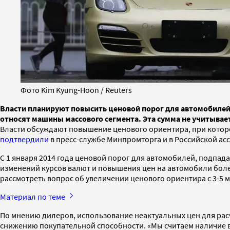
Фото Kim Kyung-Hoon / Reuters
Власти планируют повысить ценовой порог для автомобилей,
относят машины массового сегмента. Эта сумма не учитывает
Власти обсуждают повышение ценового ориентира, при котор
подтвердили
в пресс-службе Минпромторга и в Российской ас
С 1 января 2014 года ценовой порог для автомобилей, подпада
изменений курсов валют и повышения цен на автомобили более
рассмотреть вопрос об увеличении ценового ориентира с 3-5 м
Материал по теме
По мнению дилеров, использование неактуальных цен для расч
снижению покупательной способности. «Мы считаем наличие в