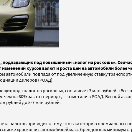
 подпадающих под повышенный «налог на роскошь». Сейчас о
 изменений курсов валют и роста цен на автомобили более ч
ом автомобили подпадают под увеличенную ставку транспорт
социации дилеров (РОАД).
ющих под «налог на роскошь», составляет 3 млн рублей. «Все э
 чем на 60% за этот период», — отметили в РОАД. Весной асс
лн рублей до 5-7 млн рублей.
ета налогов приводит к тому, что в категорию премиальных по
 списке «роскоши» автомобилей масс-брендов как минимум ст