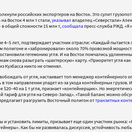
лкнули российских экспортеров на Восток. Это сулит грузопо
на Восток 4 млн т стали,
указывал
владелец «Северстали» Алек
 в общей сложности 15 млн т,
сообщала
пресс-служба РЖД. «Я н
4–5 лет, подтверждает участник отрасли: «Каждый пытается л
м полигоне и «забронировали» около 70% провозной мощности
становили гегемонию угля. И на Восток помчались удлиненные 
м снова разыграть «шахтерскую» карту. «Приоритет угля как б
 из Кузбасса никто не отменял.
вобождать от угля, настаивает топ-менеджер контейнерного оп
 в том направлении упадет из-за ухода контейнерных грузов. И
$20–40 на 1 т угля, признает «контейнерщик». Но энергетическ
 тариф для угля на Северо-Запад». «Такой баланс можно обсу
предлагает разгрузить Восточный полигон от
транзитных конт
 и установить лимиты, призывает еще один участник рынка: «
онтейнеры». Как бы ни развивалась дискуссия, устойчивость л