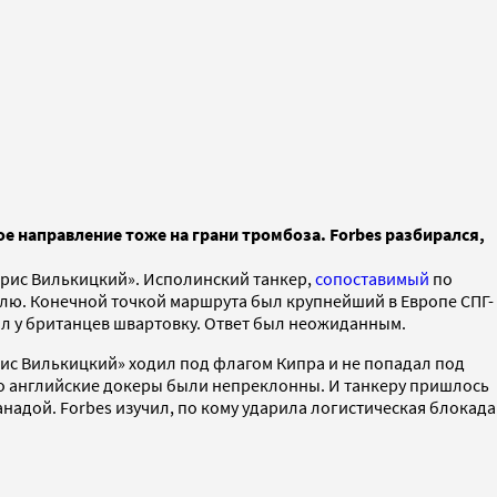
е направление тоже на грани тромбоза. Forbes разбирался,
Борис Вилькицкий». Исполинский танкер,
сопоставимый
по
млю. Конечной точкой маршрута был крупнейший в Европе СПГ-
сил у британцев швартовку. Ответ был неожиданным.
рис Вилькицкий» ходил под флагом Кипра и не попадал под
. Но английские докеры были непреклонны. И танкеру пришлось
надой. Forbes изучил, по кому ударила логистическая блокада