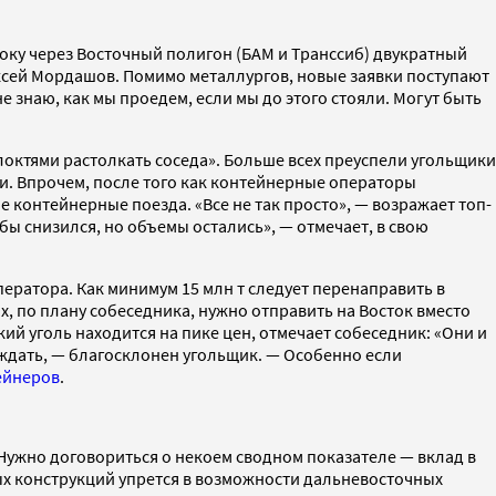
току через Восточный полигон (БАМ и Транссиб) двукратный
сей Мордашов. Помимо металлургов, новые заявки поступают
е знаю, как мы проедем, если мы до этого стояли. Могут быть
октями растолкать соседа». Больше всех преуспели угольщики
. Впрочем, после того как контейнерные операторы
контейнерные поезда. «Все не так просто», — возражает топ-
ы снизился, но объемы остались», — отмечает, в свою
ератора. Как минимум 15 млн т следует перенаправить в
х, по плану собеседника, нужно отправить на Восток вместо
ий уголь находится на пике цен, отмечает собеседник: «Они и
ждать, — благосклонен угольщик. — Особенно если
ейнеров
.
Нужно договориться о некоем сводном показателе — вклад в
юбых конструкций упрется в возможности дальневосточных