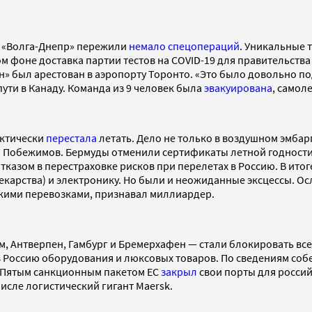
и «Волга-Днепр» пережили
немало спецопераций
. Уникальные 
ом фоне доставка партии тестов на COVID-19 для правительств
» был арестован в аэропорту Торонто. «Это было довольно по
ути в Канаду. Команда из 9 человек была
эвакуирована
, самол
актически
перестала
летать. Дело не только в воздушном эмбарг
Побежимов. Бермуды отменили сертификаты летной годности д
казом в перестраховке рисков при перелетах в Россию. В итоге
лекарства) и электронику. Но были и неожиданные эксцессы. О
кими перевозками, признавал миллиардер.
, Антверпен, Гамбург и Бремерхафен — стали блокировать все
 Россию оборудования и люксовых товаров. По сведениям собес
. Пятым санкционным пакетом ЕС
закрыл
свои порты для россий
исле логистический гигант Maersk.