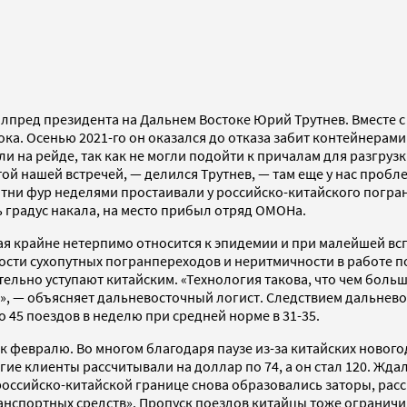
лпред президента на Дальнем Востоке Юрий Трутнев. Вместе 
а. Осенью 2021-го он оказался до отказа забит контейнерами 
и на рейде, так как не могли подойти к причалам для разгрузк
той нашей встречей, — делился Трутнев, — там еще у нас пробле
отни фур неделями простаивали у российско-китайского погран
ь градус накала, на место прибыл отряд ОМОНа.
ная крайне нетерпимо относится к эпидемии и при малейшей в
сти сухопутных погранпереходов и неритмичности в работе по
льно уступают китайским. «Технология такова, что чем больш
, — объясняет дальневосточный логист. Следствием дальнево
 45 поездов в неделю при средней норме в 31-35.
 февралю. Во многом благодаря паузе из-за китайских нового
е клиенты рассчитывали на доллар по 74, а он стал 120. Ждали,
 российско-китайской границе снова образовались заторы, ра
нспортных средств». Пропуск поездов китайцы тоже ограничил