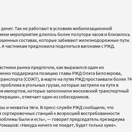
ие денег. Так не работают в условиях мобилизационной
емени мероприятие длилось более полутора часов и близилось
брошенных составах, которые забивают железнодорожные пути.
. А частникам предложила поделиться вагонами с РЖД.
астники рынка предпочли, как выразился один из
твиенко поддержала позицию главы РЖД Олега Белозерова,
ранспорта (СОЖТ), в марте на путях РЖД простаивали более 74
роблема в угольных грузах, которые застряли на пути в
ским импортом, которые заполонили московский транспортный
операции», отмечает один из собеседников.
 и нехватка тяги. В пресс-службе РЖД сообщили, что
и сортировочных станций к возросшей востребованности
роблемы были и есть», — говорит председатель президиума
омашов: «Никуда ничего не поедет, будет только хуже».