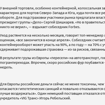
У внешней торговли, особенно контейнерной, колоссальная з
характерно для портов Северо-Запада и Юга, куда почти все 
обороте. Для подстраховки участники рынка предлагали влас
президент группы «Дело» Сергей Шишкарев. «Но в правительств
никто не верил», — вздыхает собеседник Forbes.
Уход растянется на несколько месяцев, говорит топ-менеджер 
оценкам, «все закончится в конце апреля». Собеседник счита
контейнерооборот может упасть на 90%, а по году — на 70% с 
сдерживает подорожавшая страховка — из-за рисков, связанных
В результате грузы из Европы «пересели» на автотранспорт, 
погранпереходах. Впрочем, скоро российских фур поубавится 
недель.
Для Европы российские деньги сейчас не менее токсичны, чем
опасаются гипотетических санкций и повально отказываются от
лучше воздержаться». Один немецкий поставщик отказался отг
учредитель «VIG Транс» Игорь Ребельский.