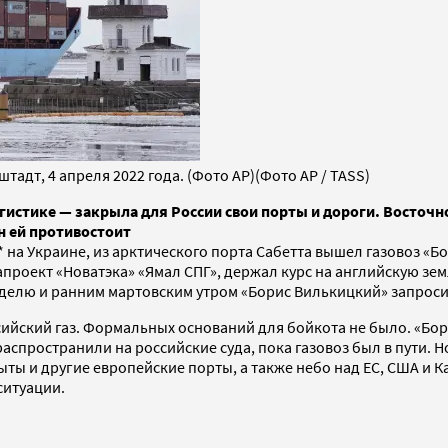
адт, 4 апреля 2022 года. (Фото AP)(Фото AP / TASS)
истике — закрыла для России свои порты и дороги. Восточно
н ей противостоит
 на Украине, из арктического порта Сабетта вышел газовоз «
проект «Новатэка» «Ямал СПГ», держал курс на английскую зе
о неделю и ранним мартовским утром «Борис Вилькицкий» запро
сийский газ. Формальных оснований для бойкота не было. «Бо
 распространили на российские суда, пока газовоз был в пути
ы и другие европейские порты, а также небо над ЕС, США и Ка
ситуации.