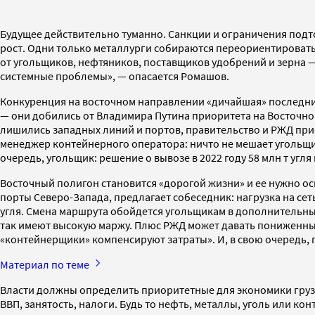
Будущее действительно туманно. Санкции и ограничения подто
рост. Одни только металлурги собираются переориентировать 
от угольщиков, нефтяников, поставщиков удобрений и зерна —
системные проблемы», — опасается Ромашов.
Конкуренция на восточном направлении «дичайшая» последние 
— они добились от Владимира Путина приоритета на Восточно
лишились западных линий и портов, правительство и РЖД прио
менеджер контейнерного оператора: ничто не мешает угольщика
очередь, угольщик: решение о вывозе в 2022 году 58 млн т угля
Восточный полигон становится «дорогой жизни» и ее нужно ос
порты Северо-Запада, предлагает собеседник: нагрузка на сеть
угля. Смена маршрута обойдется угольщикам в дополнительные 
так имеют высокую маржу. Плюс РЖД может давать пониженный
«контейнерщики» компенсируют затраты». И, в свою очередь, 
Материал по теме
Власти должны определить приоритетные для экономики грузы
ВВП, занятость, налоги. Будь то нефть, металлы, уголь или к