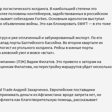
р логистического холдинга. В наибольшей степени это
более половины контейнеров, задействованных в российском
азывает собеседник Forbes. Основным идеологом выступал
но объявлению войны. Это как блокировать SWIFT — в это тоже
 груз и уже оплаченный и забукированный экспорт. По его
Запад порты Балтийского бассейна. Во втором квартале их
 логист из угольного холдинга. Рейсы в южные порты
азовский узел и вовсе «встал».
мпании» (ПЭК) Вадим Филатов. Это привело к заторам на
оценкам Филатова, на перестройку маршрутов уйдет несколько
rd Trade Андрей Захарченко. Европейские поставщики
 принимать деньги из Афганистана: вроде запрета нет, но
конфликта как благотворительную помощь, рассказывает