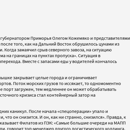
с губернатором Приморья Олегом Кожемяко и представителями
после того, как на Дальний Восток обрушилось цунами из
и. Когда замаячил срыв северного завоза, на ситуацию
ма на границах на пунктах пропуска». Ситуация в
перехода. Вместе с запасами еды у водителей кончалось
спышке закрывает целые города и ограничивает
ртов. Поток морских грузов то иссякает, то одномоментно
е порт загружен, тем медленнее он может обрабатывать
сточного кризиса стал контейнерный затор на
дних каникул. После начала «спецоперации» упало и
 что он снизится. И он, как ни странно, снизился». Правда, к
ссказывает Филатов из ПЭК: «Самые большие очереди на МАПП
и, говорит топ-менеджер другого логистического холдинга.