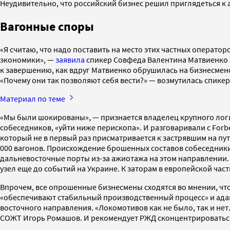
Неудивительно, что российский бизнес решил приглядеться к 
Вагонные споры
«Я считаю, что надо поставить на место этих частных оператор
экономики», —
заявила
спикер Совфеда Валентина Матвиенко 2
к завершению, как вдруг Матвиенко обрушилась на бизнесмен
«Почему они так позволяют себя вести?» — возмутилась спике
Материал по теме
«Мы были шокированы», — признается владелец крупного логи
собеседников, «уйти ниже перископа». И разговаривали с For
который не в первый раз присматривается к застрявшим на пу
000 вагонов. Происхождение брошенных составов собеседники 
дальневосточные порты из-за ажиотажа на этом направлении.
узел еще до событий на Украине. К заторам в европейской час
Впрочем, все опрошенные бизнесмены сходятся во мнении, чт
«обеспечивают стабильный производственный процесс» и ада
восточного направления. «Локомотивов как не было, так и не
СОЖТ Игорь Ромашов. И рекомендует РЖД сконцентрироваться н