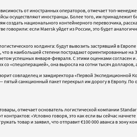
ависимость от иностранных операторов, отмечает топ-менедже
рейсы осуществляют иностранцы. Более того, им принадлежит 
тям создать национального контейнерного перевозчика, расск
е говорили: если Maersk уйдет из России, это будет аналогич
логистического холдинга: будут вывозить застрявший в Европе
ет, что в наибольшей степени пострадают ориентированные на 
учетом успешных января-февраля. С этими оценками согласен и
 со «спецоперацией», она выросла на сотни тысяч долларов, а 
говорит совладелец и замдиректора «Первой Экспедиционной Ко
— пятый санкционный пакет перекрыл им дорогу в Европу. По 
 товары, отмечает основатель логистической компании Standa
 контрактов: «Условно говоря, это как если вы сейчас начнете
ружать товар и заявил, что отправит €100 000 аванса в зону 