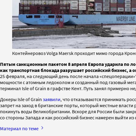
Контейнеровоз Volga Maersk проходит мимо города Кроншт
Пятым санкционным пакетом 8 апреля Европа ударила по лог
как транспортная блокада разрушает российский бизнес, а о
25 февраля, на следующий день после начала «спецоперации»*
мощности с атомным ледоколом и созданный под газовый мега
терминал Isle of Grain в графстве Кент. Путь занял примерн
Докеры Isle of Grain
заявили
, что отказываются принимать рос
запрет на заход в британские порты, который местные власти
покинуть воды Великобритании. Вскоре для России были закрыт
со стороны Запада и как российский бизнес намерен выйти из 
Материал по теме