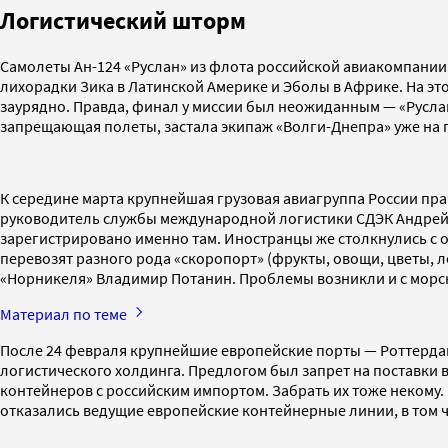
Логистический шторм
Самолеты Ан-124 «Руслан» из флота российской авиакомпани
лихорадки Зика в Латинской Америке и Эболы в Африке. На эт
заурядно. Правда, финал у миссии был неожиданным — «Руслан
запрещающая полеты, застала экипаж «Волги-Днепра» уже на п
К середине марта крупнейшая грузовая авиагруппа России пр
руководитель службы международной логистики СДЭК Андрей 
зарегистрировано именно там. Иностранцы же столкнулись с от
перевозят разного рода «скоропорт» (фрукты, овощи, цветы, 
«Норникеля» Владимир Потанин. Проблемы возникли и с морс
Материал по теме
После 24 февраля крупнейшие европейские порты — Роттердам
логистического холдинга. Предлогом был запрет на поставки в
контейнеров с российским импортом. Забрать их тоже некому
отказались ведущие европейские контейнерные линии, в том ч