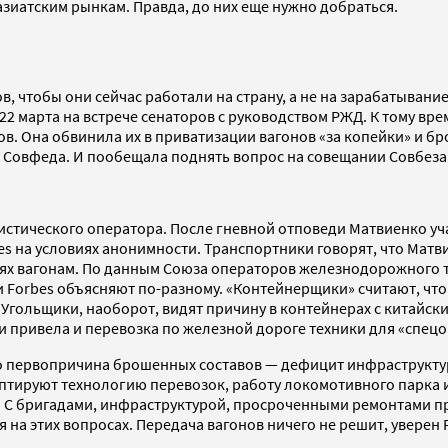
азиатским рынкам. Правда, до них еще нужно добраться.
ов, чтобы они сейчас работали на страну, а не на зарабатыван
2 марта на встрече сенаторов с руководством РЖД. К тому вр
ов. Она обвинила их в приватизации вагонов «за копейки» и 
р Совфеда. И пообещала поднять вопрос на совещании Совбеза
стического оператора. После гневной отповеди Матвиенко уч
bes на условиях анонимности. Транспортники говорят, что Ма
тях вагонам. По данным Союза операторов железнодорожного т
Forbes объясняют по-разному. «Контейнерщики» считают, что п
 Угольщики, наоборот, видят причину в контейнерах с китай
ти привела и перевозка по железной дороге техники для «спец
о первопричина брошенных составов — дефицит инфраструктуры
птируют технологию перевозок, работу локомотивного парка 
т. С бригадами, инфраструктурой, просроченными ремонтами п
а этих вопросах. Передача вагонов ничего не решит, уверен Р