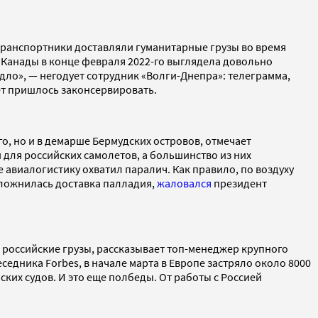
транспортники доставляли гуманитарные грузы во время
а Канады в конце февраля 2022-го выглядела довольно
дло», — негодует сотрудник «Волги-Днепра»: телеграмма,
ет пришлось законсервировать.
о, но и в демарше Бермудских островов, отмечает
ля российских самолетов, а большинство из них
 авиалогистику охватил паралич. Как правило, по воздуху
сложнилась доставка палладия,
жаловался
президент
 российские грузы, рассказывает топ-менеджер крупного
едника Forbes, в начале марта в Европе застряло около 8000
ских судов. И это еще полбеды. От работы с Россией