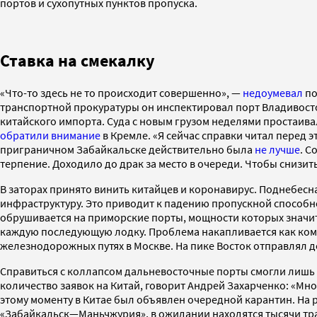
портов и сухопутных пунктов пропуска.
Ставка на смекалку
«Что-то здесь не то происходит совершенно», —
недоумевал
по
транспортной прокуратуры он инспектировал порт Владивосток
китайского импорта. Суда с новым грузом неделями простаивал
обратили внимание
в Кремле. «Я сейчас справки читал перед э
приграничном Забайкальске действительно была
не лучше
. С
терпение. Доходило до драк за место в очереди. Чтобы снизит
В заторах принято винить китайцев и коронавирус. Поднебес
инфраструктуру. Это приводит к падению пропускной способно
обрушивается на приморские порты, мощности которых значите
каждую последующую лодку. Проблема накапливается как ком»
железнодорожных путях в Москве. На пике Восток отправлял до
Справиться с коллапсом дальневосточные порты смогли лишь к
количество заявок на Китай, говорит Андрей Захарченко: «Многи
этому моменту в Китае был объявлен очередной карантин. На
«Забайкальск—Маньчжурия», в ожидании находятся тысячи тра