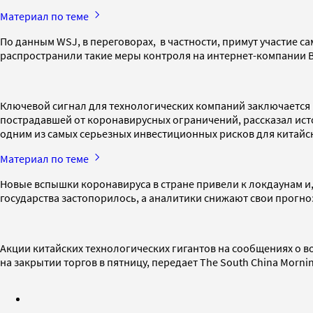
Материал по теме
По данным WSJ, в переговорах, в частности, примут участие са
распространили такие меры контроля на интернет-компании Byt
Ключевой сигнал для технологических компаний заключается в
пострадавшей от коронавирусных ограничений, рассказал исто
одним из самых серьезных инвестиционных рисков для китайс
Материал по теме
Новые вспышки коронавируса в стране привели к локдаунам и,
государства застопорилось, а аналитики снижают свои прогноз
Акции китайских технологических гигантов на сообщениях о во
на закрытии торгов в пятницу, передает The South China Mornin