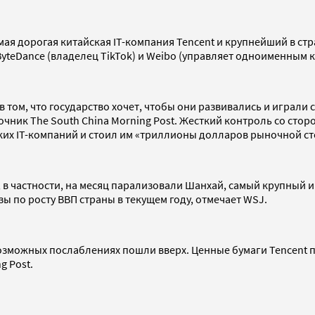
мая дорогая китайская IT-компания Tencent и крупнейший в стр
eDance (владелец TikTok) и Weibo (управляет одноименным кит
 том, что государство хочет, чтобы они развивались и играли
чник The South China Morning Post. Жесткий контроль со сто
ких IT-компаний и стоил им «триллионы долларов рыночной ст
 в частности, на месяц парализовали Шанхай, самый крупный и
ы по росту ВВП страны в текущем году, отмечает WSJ.
зможных послаблениях пошли вверх. Ценные бумаги Tencent под
g Post.