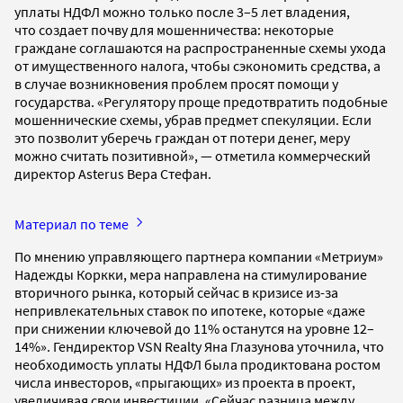
уплаты НДФЛ можно только после 3–5 лет владения,
что создает почву для мошенничества: некоторые
граждане соглашаются на распространенные схемы ухода
от имущественного налога, чтобы сэкономить средства, а
в случае возникновения проблем просят помощи у
государства. «Регулятору проще предотвратить подобные
мошеннические схемы, убрав предмет спекуляции. Если
это позволит уберечь граждан от потери денег, меру
можно считать позитивной», — отметила коммерческий
директор Asterus Вера Стефан.
Материал по теме
По мнению управляющего партнера компании «Метриум»
Надежды Коркки, мера направлена на стимулирование
вторичного рынка, который сейчас в кризисе из-за
непривлекательных ставок по ипотеке, которые «даже
при снижении ключевой до 11% останутся на уровне 12–
14%». Гендиректор VSN Realty Яна Глазунова уточнила, что
необходимость уплаты НДФЛ была продиктована ростом
числа инвесторов, «прыгающих» из проекта в проект,
увеличивая свои инвестиции. «Сейчас разница между