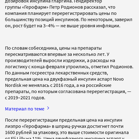
дозировок инсулина гларгина. Гендиректор
группы «Герофарм» Петр Родионов рассказал, что
компания планирует перерегистрировать цены по
большинству позиций инсулинов. По некоторым, заверил
он, рост будет на 3–4% — не выше уровня инфляции.
По словам собеседника, цены на препараты
пересматриваются впервые за несколько лет. У
производителей выросли издержки, а расходы на
логистику с конца февраля утроились, отметил Родионов.
По данным госреестра лекарственных средств,
предельная цена на двухфазный инсулин аспарт Novo
Nordisk не менялась с 2016 года, а на российские
препараты, по которым согласована перерегистрация, —
с 2019–2021 годов.
Материал по теме
После перерегистрации предельная цена на инсулин
лизпро «Герофарма» в шприц-ручках достигнет почти
1600 рублей за упаковку, это выше стоимости оригинала
от Eli Lilly на 11%. Цена двухфазного инсулина аспарт у