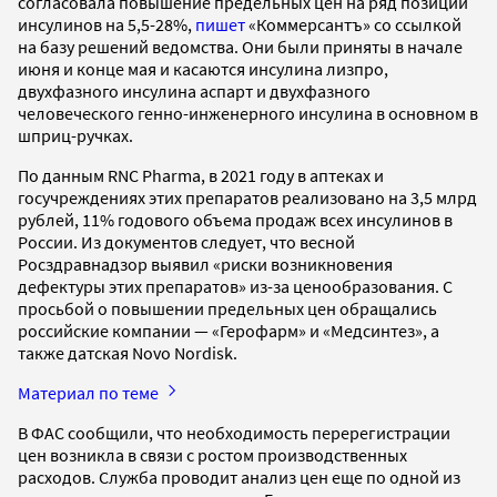
согласовала повышение предельных цен на ряд позиций
инсулинов на 5,5-28%,
пишет
«Коммерсантъ» со ссылкой
на базу решений ведомства. Они были приняты в начале
июня и конце мая и касаются инсулина лизпро,
двухфазного инсулина аспарт и двухфазного
человеческого генно-инженерного инсулина в основном в
шприц-ручках.
По данным RNC Pharma, в 2021 году в аптеках и
госучреждениях этих препаратов реализовано на 3,5 млрд
рублей, 11% годового объема продаж всех инсулинов в
России. Из документов следует, что весной
Росздравнадзор выявил «риски возникновения
дефектуры этих препаратов» из-за ценообразования. С
просьбой о повышении предельных цен обращались
российские компании — «Герофарм» и «Медсинтез», а
также датская Novo Nordisk.
Материал по теме
В ФАС сообщили, что необходимость перерегистрации
цен возникла в связи с ростом производственных
расходов. Служба проводит анализ цен еще по одной из