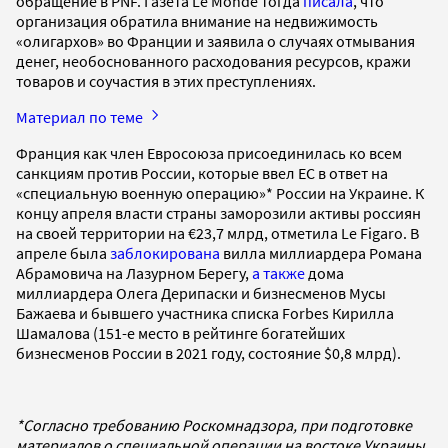
обращение в PNF. Газета Le Monde тогда
писала
, что
организация обратила внимание на недвижимость
«олигархов» во Франции и заявила о случаях отмывания
денег, необоснованного расходования ресурсов, кражи
товаров и соучастия в этих преступлениях.
Материал по теме
Франция как член Евросоюза присоединилась ко всем
санкциям против России, которые ввел ЕС в ответ на
«специальную военную операцию»* России на Украине. К
концу апреля власти страны заморозили активы россиян
на своей территории на €23,7 млрд, отметила Le Figaro. В
апреле была
заблокирована
вилла миллиардера Романа
Абрамовича на Лазурном Берегу,
а также
дома
миллиардера Олега Дерипаски и бизнесменов Мусы
Бажаева и бывшего участника списка Forbes Кирилла
Шамалова (151-е место в рейтинге богатейших
бизнесменов России в 2021 году, состояние $0,8 млрд).
*Согласно требованию Роскомнадзора, при подготовке
материалов о специальной операции на востоке Украины