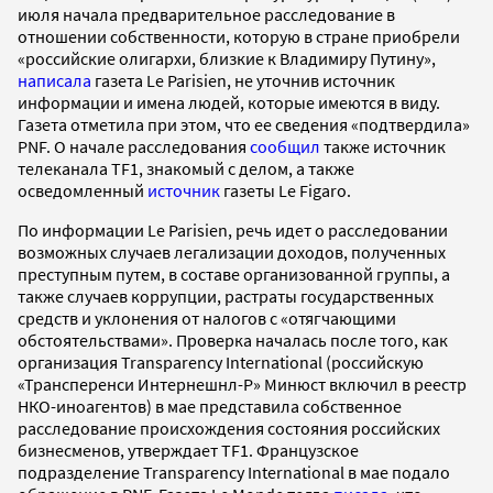
июля начала предварительное расследование в
отношении собственности, которую в стране приобрели
«российские олигархи, близкие к Владимиру Путину»,
написала
газета Le Parisien, не уточнив источник
информации и имена людей, которые имеются в виду.
Газета отметила при этом, что ее сведения «подтвердила»
PNF. О начале расследования
сообщил
также источник
телеканала TF1, знакомый с делом, а также
осведомленный
источник
газеты Le Figaro.
По информации Le Parisien, речь идет о расследовании
возможных случаев легализации доходов, полученных
преступным путем, в составе организованной группы, а
также случаев коррупции, растраты государственных
средств и уклонения от налогов с «отягчающими
обстоятельствами». Проверка началась после того, как
организация Transparency International (российскую
«Трансперенси Интернешнл-Р» Минюст включил в реестр
НКО-иноагентов) в мае представила собственное
расследование происхождения состояния российских
бизнесменов, утверждает TF1. Французское
подразделение Transparency International в мае подало