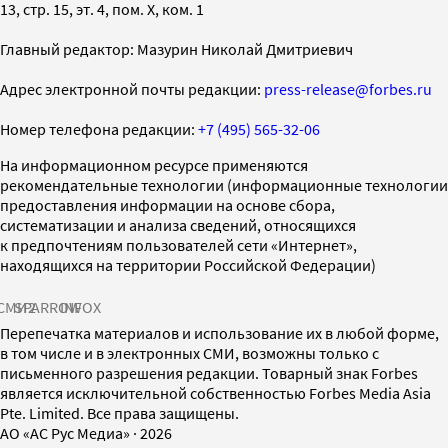
13, стр. 15, эт. 4, пом. X, ком. 1
Главный редактор: Мазурин Николай Дмитриевич
Адрес электронной почты редакции:
press-release@forbes.ru
Номер телефона редакции:
+7 (495) 565-32-06
На информационном ресурсе применяются
рекомендательные технологии (информационные технологии
предоставления информации на основе сбора,
систематизации и анализа сведений, относящихся
к предпочтениям пользователей сети «Интернет»,
находящихся на территории Российской Федерации)
СМИ2
SPARROW
INFOX
Перепечатка материалов и использование их в любой форме,
в том числе и в электронных СМИ, возможны только с
письменного разрешения редакции. Товарный знак Forbes
является исключительной собственностью Forbes Media Asia
Pte. Limited. Все права защищены.
AO «АС Рус Медиа»
·
2026