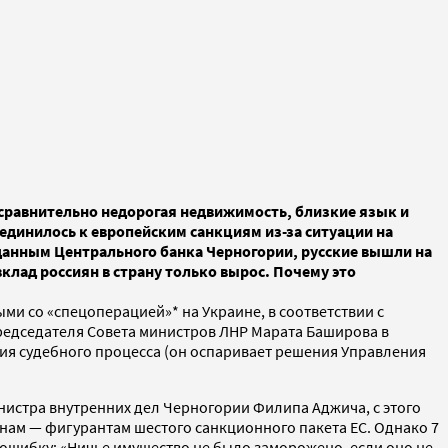
 сравнительно недорогая недвижимость, близкие язык и
оединилось к европейским санкциям из-за ситуации на
 данным Центрального банка Черногории, русские вышли на
клад россиян в страну только вырос. Почему это
ми со «спецоперацией»* на Украине, в соответствии с
редседателя Совета министров ЛНР Марата Баширова в
ия судебного процесса (он оспаривает решения Управления
истра внутренних дел Черногории Филипа Аджича, с этого
нам — фигурантам шестого санкционного пакета ЕС. Однако 7
 ошибку: «Ничье имущество не было заморожено, если оно не