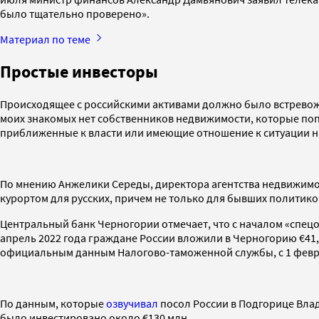
было тщательно проверено».
Материал по теме
Простые инвесторы
Происходящее с российскими активами должно было встревожит
моих знакомых нет собственников недвижимости, которые попа
приближенные к власти или имеющие отношение к ситуации н
По мнению Анжелики Середы, директора агентства недвижимости
курортом для русских, причем не только для бывших политик
Центральный банк Черногории отмечает, что с началом «спецо
апрель 2022 года граждане России вложили в Черногорию €41,6
официальным данным Налогово-таможенной службы, с 1 феврал
По данным, которые
озвучивал
посол России в Подгорице Влад
было инвестировано около €130 млн.