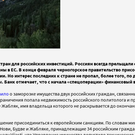
тран для российских инвестиций. Россиян всегда прельщали
аны в ЕС. В конце февраля черногорское правительство прис
. Но интерес последних к стране не пропал, более того, по
. Банк отмечает, что с начала «спецоперации» финансовый в
вило
о заморозке имущества двух российских граждан, связанны
ограничения попала недвижимость российского политолога и п
 Жабляк, имя владельца которого не раскрывается до окончан
шение присоединиться к европейским санкциям. По словам мин
Нови, Будве и Жабляке, принадлежащие 34 российским гражда
лу Vijesti, что Управление имущества допустило техническую