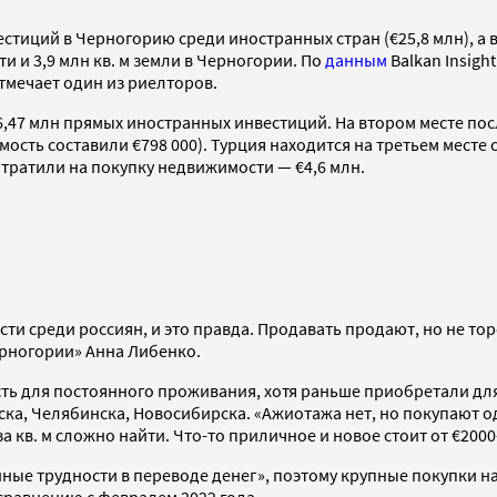
естиций в Черногорию среди иностранных стран (€25,8 млн), а в
 и 3,9 млн кв. м земли в Черногории. По
данным
Balkan Insigh
отмечает один из риелторов.
06,47 млн прямых иностранных инвестиций. На втором месте п
сть составили €798 000). Турция находится на третьем месте с
отратили на покупку недвижимости — €4,6 млн.
 среди россиян, и это правда. Продавать продают, но не торо
ерногории» Анна Либенко.
ть для постоянного проживания, хотя раньше приобретали для
тска, Челябинска, Новосибирска. «Ажиотажа нет, но покупают о
кв. м сложно найти. Что-то приличное и новое стоит от €2000-2
ные трудности в переводе денег», поэтому крупные покупки н