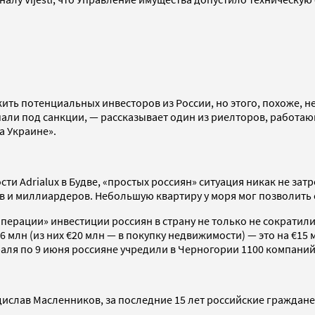
ь потенциальных инвесторов из России, но этого, похоже, не 
ли под санкции, — рассказывает один из риелторов, работающ
а Украине».
 Adrialux в Будве, «простых россиян» ситуация никак не затр
ов и миллиардеров. Небольшую квартиру у моря мог позволить
перации» инвестиции россиян в страну не только не сократили
 млн (из них €20 млн — в покупку недвижимости) — это на €15
я по 9 июня россияне учредили в Черногории 1100 компаний, 
ислав Масленников, за последние 15 лет российские граждане