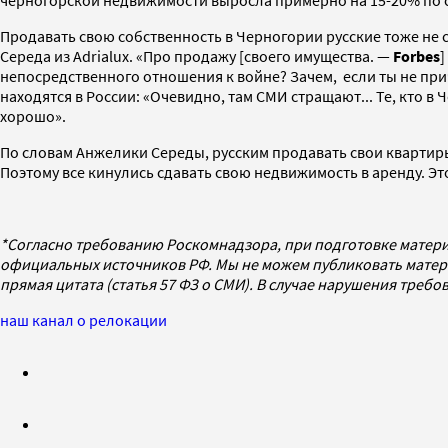
черногорской недвижимости выросла примерно на 15-20% по 
Продавать свою собственность в Черногории русские тоже не с
Середа из Adrialux. «Про продажу [своего имущества. —
Forbes
]
непосредственного отношения к войне? Зачем, если ты не при
находятся в России: «Очевидно, там СМИ стращают... Те, кто в 
хорошо».
По словам Анжелики Середы, русским продавать свои квартиры
Поэтому все кинулись сдавать свою недвижимость в аренду. Э
*Согласно требованию Роскомнадзора, при подготовке матери
официальных источников РФ. Мы не можем публиковать матери
прямая цитата (статья 57 ФЗ о СМИ). В случае нарушения треб
наш канал о релокации