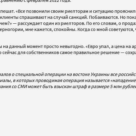
сравнению с февралем 2022 года.
пешат. «Все позвонили своим риелторам и ситуацию прояснили,
 клиенты спрашивают на случай санкций. Побаиваются. Но пока
чем?» — рассуждает один из риелторов. По его словам, о прод
Черногории, мне кажется, спокойны. Когда со мной советуются, ч
 на данный момент просто невыгодно. «Евро упал, а цена на а
то сейчас для собственников самое правильное решение — сохр
алов о специальной операции на востоке Украины все россий
алы, в которых проводимая операция называется «нападением
ования со СМИ может быть взыскан штраф в размере 5 млн рубл