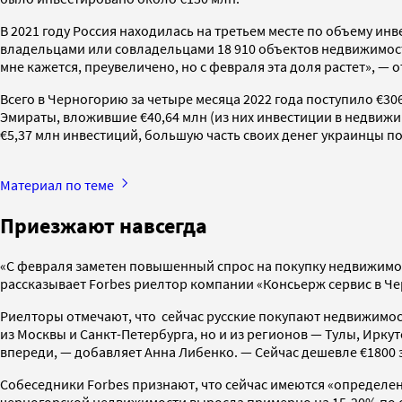
В 2021 году Россия находилась на третьем месте по объему инв
владельцами или совладельцами 18 910 объектов недвижимости
мне кажется, преувеличено, но с февраля эта доля растет», — 
Всего в Черногорию за четыре месяца 2022 года поступило €3
Эмираты, вложившие €40,64 млн (из них инвестиции в недвижимо
€5,37 млн инвестиций, большую часть своих денег украинцы п
Материал по теме
Приезжают навсегда
«С февраля заметен повышенный спрос на покупку недвижимости
рассказывает Forbes риелтор компании «Консьерж сервис в Ч
Риелторы отмечают, что сейчас русские покупают недвижимос
из Москвы и Санкт-Петербурга, но и из регионов — Тулы, Ирку
впереди, — добавляет Анна Либенко. — Сейчас дешевле €1800 за 
Собеседники Forbes признают, что сейчас имеются «определен