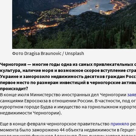
Фото Dragisa Braunovic / Unsplash
Черногория — многие годы одна из самых привлекательных с
культура, наличие моря и возможное скорое вступление стр
Украине и заморозило недвижимость десятков граждан России
первое место по размерам инвестиций в черногорские активы
происходит?
В конце июля Министерство иностранных дел Черногории
зая
санкциями Евросоюза в отношении России. В частности, под 
курортном городе Будва и имущество на горнолыжном курорте
недвижимости Черногории).
Еще в конце февраля черногорское правительство
приняло
ре
момента было заморожено 44 объекта недвижимости в Герцег-
июля министр финансов Александр Дамьянович заявил телекана