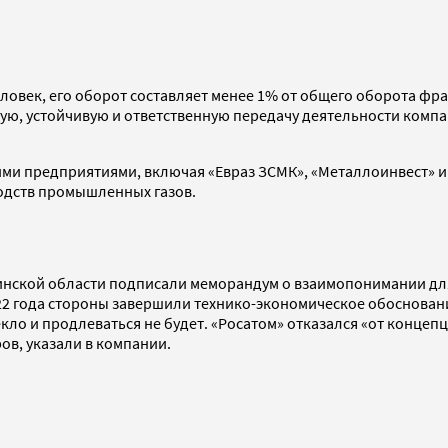
человек, его оборот составляет менее 1% от общего оборота ф
ю, устойчивую и ответственную передачу деятельности компан
кими предприятиями, включая «Евраз ЗСМК», «Металлоинвест» и
одств промышленных газов.
халинской области подписали меморандум о взаимопонимании д
022 года стороны завершили технико-экономическое обосновани
ло и продлеваться не будет. «Росатом» отказался «от концеп
ов, указали в компании.