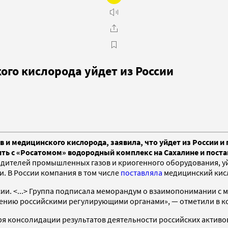
го кислорода уйдет из России
в и медицинского кислорода, заявила, что уйдет из России 
ить с «Росатомом» водородный комплекс на Сахалине и пост
одителей промышленных газов и криогенного оборудования, уй
. В России компания в том числе
поставляла
медицинский кис
ссии. <...> Группа подписала меморандум о взаимопонимании с 
дению российскими регулирующими органами», — отметили в к
ря консолидации результатов деятельности российских активо