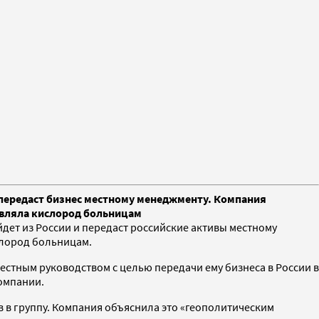
и передаст бизнес местному менеджменту. Компания
авляла кислород больницам
дет из России и передаст российские активы местному
лород больницам.
местным руководством с целью передачи ему бизнеса в России в
омпании.
в в группу. Компания объяснила это «геополитическим