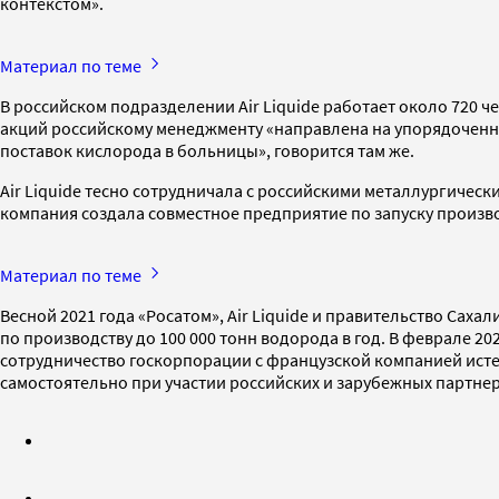
контекстом».
Материал по теме
В российском подразделении Air Liquide работает около 720 
акций российскому менеджменту «направлена на упорядоченну
поставок кислорода в больницы», говорится там же.
Air Liquide тесно сотрудничала с российскими металлургичес
компания создала совместное предприятие по запуску произв
Материал по теме
Весной 2021 года «Росатом», Air Liquide и правительство Са
по производству до 100 000 тонн водорода в год. В феврале 2
сотрудничество госкорпорации с французской компанией истек
самостоятельно при участии российских и зарубежных партнер