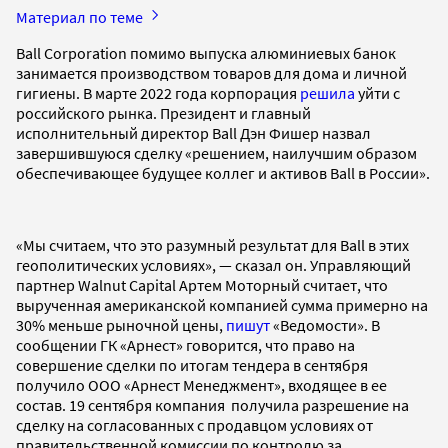
Материал по теме
Ball Corporation помимо выпуска алюминиевых банок
занимается производством товаров для дома и личной
гигиены. В марте 2022 года корпорация
решила
уйти с
российского рынка. Президент и главный
исполнительный директор Ball Дэн Фишер назвал
завершившуюся сделку «решением, наилучшим образом
обеспечивающее будущее коллег и активов Ball в России».
«Мы считаем, что это разумный результат для Ball в этих
геополитических условиях», — сказал он. Управляющий
партнер Walnut Capital Артем Моторный считает, что
вырученная американской компанией сумма примерно на
30% меньше рыночной цены,
пишут
«Ведомости». В
сообщении ГК «Арнест» говорится, что право на
совершение сделки по итогам тендера в сентября
получило ООО «Арнест Менеджмент», входящее в ее
состав. 19 сентября компания получила разрешение на
сделку на согласованных с продавцом условиях от
правительственной комиссии по контролю за