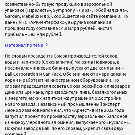
хозяйственно-бытовую продукцию в аэрозольной
упаковке («Прелесть», Symphony, «Лира», «Убойная сила»,
Garden, Mebelux и др.), сообщается на сайте компании. По
данным «СПАРК-Интерфакс», выручка компании в
прошлом году составила 14,9 млрд рублей, чистая
прибыль – 583 млн рублей.
Материал по теме
По словам президента Союза производителей соков,
воды и напитков (Союзнапитки) Максима Новикова, в
России алюминиевые банки выпускают две компании —
Ball Corporation и Can Pack. Обе они имеют американские
корни и работают на иностранном оборудовании. По
словам председателя совета Союза российских пивоваров
Даниила Бримана, производители пива, безалкогольных
и энергетических напитков ждут решения о достройке
нового завода. Независимый промышленный эксперт
Леонид Хазанов напомнил, что «Арнест» в мае 2022 года
запустил проект по производству аэрозольных баллонов
из низкоуглеродного алюминия, выпускаемого «Русалом».
Покупка заводов Ball, по его словам, укрепит связи двух
компаний.