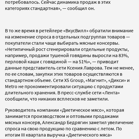
потребовалось. Сейчас динамика продаж в этих
категориях стандартная», — сообщил он.
В то же время в ретейлере «ВкусВилл» обратили внимание
на изменение спроса в отдельных подгруппах товаров —
покупатели стали чаще выбирать мясные консервы.
«Нетипичный рост сгенерировали отдельные продукты,
например, продажи тушеной говядины выросли на 83%,
перловой каши с говядиной — на 51%», — приводит
данные представитель сети Ксения Лаврова. Тем не менее,
по ее словам, закупки этих товаров осуществляются в
стандартном объеме. Сети X5 Group, «Магнит», «Дикси» и
Metro не прокомментировали ситуацию с продуктами
длительного хранения. В пресс-службе сети «Лента»
сообщили, что никаких всплесков не заметили.
Руководитель компании «Диетическое мясо», которая
занимается производством и оптовыми продажами
мясных консерв, Александр Бедрягин заметил увеличение
спроса на свою продукцию по сравнению с летом. По
итогам III квартала выручка «Диетического мяса»