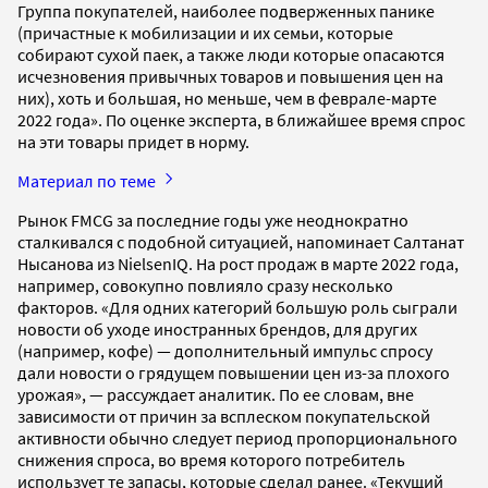
Группа покупателей, наиболее подверженных панике
(причастные к мобилизации и их семьи, которые
собирают сухой паек, а также люди которые опасаются
исчезновения привычных товаров и повышения цен на
них), хоть и большая, но меньше, чем в феврале-марте
2022 года». По оценке эксперта, в ближайшее время спрос
на эти товары придет в норму.
Материал по теме
Рынок FMCG за последние годы уже неоднократно
сталкивался с подобной ситуацией, напоминает Салтанат
Нысанова из NielsenIQ. На рост продаж в марте 2022 года,
например, совокупно повлияло сразу несколько
факторов. «Для одних категорий большую роль сыграли
новости об уходе иностранных брендов, для других
(например, кофе) — дополнительный импульс спросу
дали новости о грядущем повышении цен из-за плохого
урожая», — рассуждает аналитик. По ее словам, вне
зависимости от причин за всплеском покупательской
активности обычно следует период пропорционального
снижения спроса, во время которого потребитель
использует те запасы, которые сделал ранее. «Текущий