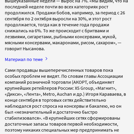
вышеуказанные недели — вырос на 7%. «Мы видим, что на
последней неделе почти во всех категориях рост
продолжился. Продажи бобов, например, за период с 26
сентября по 2 октября выросли на 30%, и этот рост
продолжается, тогда как в течение года продажи
снижались на 6%. То же происходит с бритвами и
лезвиями, сигаретами, рыбными консервами, мукой,
мясными консервами, макаронами, рисом, сахаром», —
говорит Нысанова.
Материал по теме
Сами продавцы вышеперечисленных товаров пока
особых проблем не видят. По словам главы Ассоциации
компаний розничной торговли (АКОРТ, объединяет
крупнейших ретейлеров России: X5 Group, «Магнит»,
«Дикси», «Лента», Metro, Auchan и др.) Игоря Караваева, в
конце сентября в торговых сетях действительно
наблюдался рост спроса на консервы и бакалею, но он
был «незначительный и достаточно быстро
стабилизовался». «В крупнейших сетях сформированы
достаточные запасы товаров первой необходимости,
поэтому никаких специальных мер предпринимать не