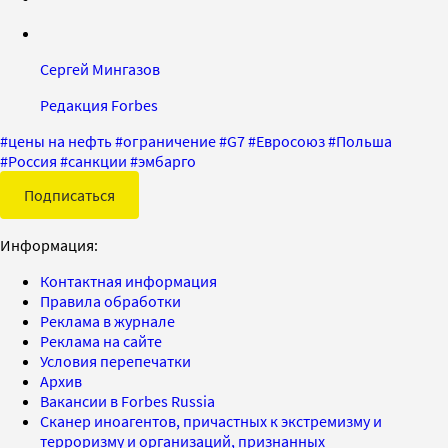
Сергей Мингазов
Редакция Forbes
#
цены на нефть
#
ограничение
#
G7
#
Евросоюз
#
Польша
#
Россия
#
санкции
#
эмбарго
Подписаться
Информация:
Контактная информация
Правила обработки
Реклама в журнале
Реклама на сайте
Условия перепечатки
Архив
Вакансии в Forbes Russia
Сканер иноагентов, причастных к экстремизму и
терроризму и организаций, признанных