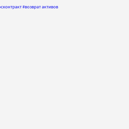
осконтракт
#
возврат активов