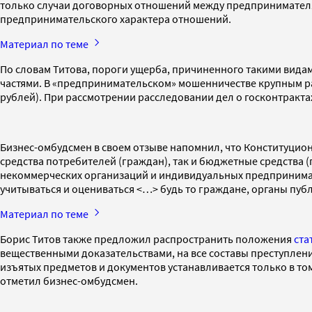
только случаи договорных отношений между предпринимателям
предпринимательского характера отношений.
Материал по теме
По словам Титова, пороги ущерба, причиненного такими видами
частями. В «предпринимательском» мошенничестве крупным раз
рублей). При рассмотрении расследовании дел о госконтракта
Бизнес-омбудсмен в своем отзыве напомнил, что Конституцион
средства потребителей (граждан), так и бюджетные средства 
некоммерческих организаций и индивидуальных предпринима
учитываться и оцениваться <…> будь то граждане, органы пу
Материал по теме
Борис Титов также предложил распространить положения
ста
вещественными доказательствами, на все составы преступлени
изъятых предметов и документов устанавливается только в то
отметил бизнес-омбудсмен.