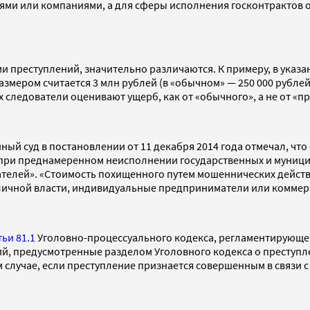
и или компаниями, а для сферы исполнения госконтрактов от
 преступлений, значительно различаются. К примеру, в указанн
мером считается 3 млн рублей (в «обычном» — 250 000 рублей)
х следователи оценивают ущерб, как от «обычного», а не от 
ный суд в постановлении от 11 декабря 2014 года отмечал, чт
(при преднамеренном неисполнении государственных и муницип
телей». «Стоимость похищенного путем мошеннических дейст
бличной власти, индивидуальные предприниматели или коммер
тьи 81.1
Уголовно-процессуального кодекса, регламентирующе
й, предусмотренные разделом Уголовного кодекса о преступле
м случае, если преступление признается совершенным в связи