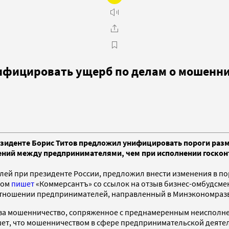
ифицировать ущерб по делам о мошенн
иденте Борис Титов предложил унифицировать пороги разме
ений между предпринимателями, чем при исполнении госконт
лей при президенте России, предложил внести изменения в п
том
пишет
«Коммерсантъ» со ссылок на отзыв бизнес-омбудсме
 отношении предпринимателей, направленный в Минэкономраз
за мошенничество, сопряженное с преднамеренным неисполне
шет, что мошенничеством в сфере предпринимательской деятел