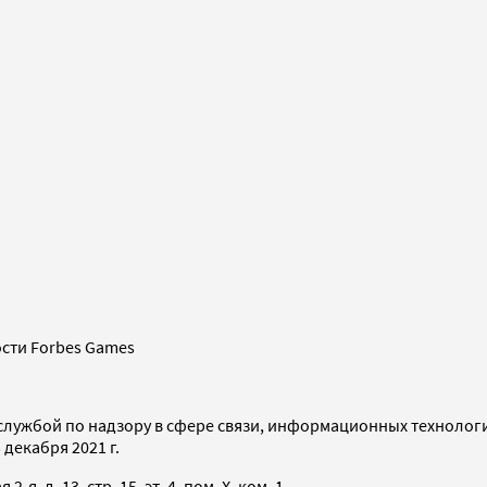
сти Forbes Games
службой по надзору в сфере связи, информационных технолог
декабря 2021 г.
я, д. 13, стр. 15, эт. 4, пом. X, ком. 1