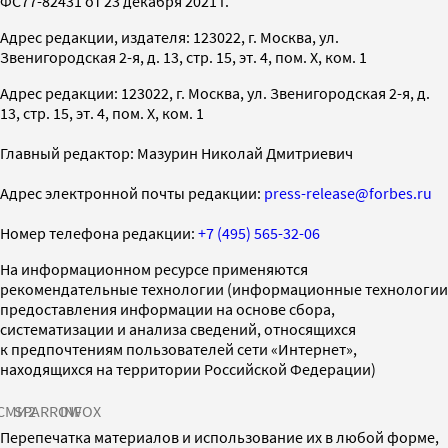
ФС77-82431 от 23 декабря 2021 г.
Адрес редакции, издателя: 123022, г. Москва, ул.
Звенигородская 2-я, д. 13, стр. 15, эт. 4, пом. X, ком. 1
Адрес редакции: 123022, г. Москва, ул. Звенигородская 2-я, д.
13, стр. 15, эт. 4, пом. X, ком. 1
Главный редактор: Мазурин Николай Дмитриевич
Адрес электронной почты редакции:
press-release@forbes.ru
Номер телефона редакции:
+7 (495) 565-32-06
На информационном ресурсе применяются
рекомендательные технологии (информационные технологии
предоставления информации на основе сбора,
систематизации и анализа сведений, относящихся
к предпочтениям пользователей сети «Интернет»,
находящихся на территории Российской Федерации)
СМИ2
SPARROW
INFOX
Перепечатка материалов и использование их в любой форме,