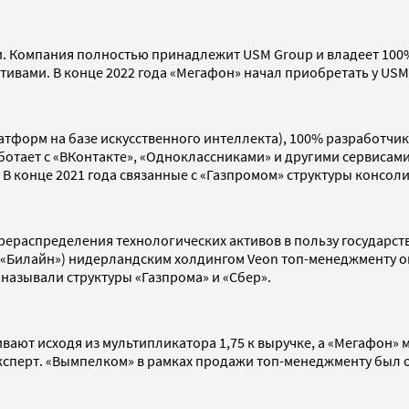
. Компания полностью принадлежит USM Group и владеет 100% 
ктивами. В конце 2022 года «Мегафон» начал приобретать у US
атформ на базе искусственного интеллекта), 100% разработчи
аботает с «ВКонтакте», «Одноклассниками» и другими сервисами
 В конце 2021 года связанные с «Газпромом» структуры консо
распределения технологических активов в пользу государств
 «Билайн») нидерландским холдингом Veon топ-менеджменту оп
 называли структуры «Газпрома» и «Сбер».
ют исходя из мультипликатора 1,75 к выручке, а «Мегафон» м
 эксперт. «Вымпелком» в рамках продажи топ-менеджменту был 