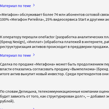
Материал по теме
«Мегафон» обслуживает более 74 млн абонентов сотовой связи
100% «Мегафон Ритейла», 25% видеосервиса Start и другими а
К оператору перешли oneFactor (разработка аналитических пл
(бренд Nexign), «Инплат» (обработка платежей в интернете, р
реструктуризация активов происходит в преддверии продажи.
Материал по теме
Сделка по продаже «Мегафона» может быть продолжением пере
власти отказались согласовать продажу «Вымпелкома» (бренд
итоге актив выкупит новый инвестор. Среди претендентов они
По словам Делицына, телекоммуникационные компании оценива
будет зависеть от того, как структурирован долг», — добавил
рублей).