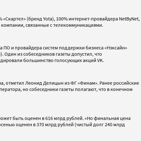
«Скартел» (бренд Yota), 100% интернет-провайдера NetByNet,
M компании, связанные с телекоммуникациями.
ка ПО и провайдера систем поддержки бизнеса «Нэксайн»
). Один из собеседников газеты допустил, что
лидировали большинство голосующих акций VK.
а, отметил Леонид Делицын из ФГ «Финам». Ранее российские
ератора, но собеседники газеты полагают, что в конечном
ожет быть оценен в 616 млрд рублей. «Но финальная цена
осенью оценен в 370 млрд рублей (чистый долг 240 млрд