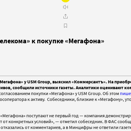
телекома» к покупке «Мегафона»
«Мегафона» у USM Group, выяснил «Коммерсантъ». На приобр
вов, сообщили источники газеты. Аналитики оценивают ком
 согласованием покупки «Мегафона» у USM Group. Об этом
пише
осоператора к активу. Собеседники, близкие к «Мегафону», уто
е «Мегафона» поступают не первый год — компания демонстрир
ит от конкретных условий», — отметил собеседник. В ФАС сооб
 отказались от комментариев, а в Минцифры не ответили газет