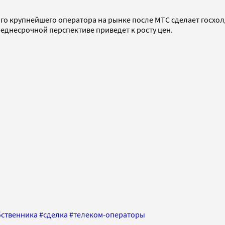
ого крупнейшего оператора на рынке после МТС сделает госхо
еднесрочной перспективе приведет к росту цен.
бственника
#
сделка
#
телеком-операторы