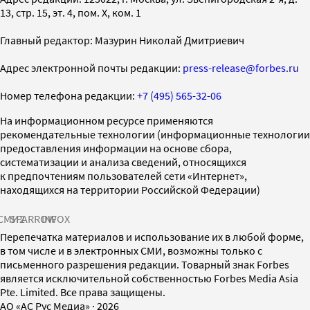
13, стр. 15, эт. 4, пом. X, ком. 1
Главный редактор: Мазурин Николай Дмитриевич
Адрес электронной почты редакции:
press-release@forbes.ru
Номер телефона редакции:
+7 (495) 565-32-06
На информационном ресурсе применяются
рекомендательные технологии (информационные технологии
предоставления информации на основе сбора,
систематизации и анализа сведений, относящихся
к предпочтениям пользователей сети «Интернет»,
находящихся на территории Российской Федерации)
СМИ2
SPARROW
INFOX
Перепечатка материалов и использование их в любой форме,
в том числе и в электронных СМИ, возможны только с
письменного разрешения редакции. Товарный знак Forbes
является исключительной собственностью Forbes Media Asia
Pte. Limited. Все права защищены.
AO «АС Рус Медиа»
·
2026