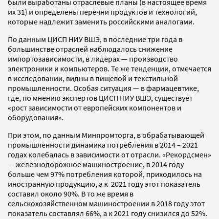
были выработаны отраслевые планы (в настоящее время
их 31) и определены перечни продуктов и технологий,
которые надлежит заменить российскими аналогами.
По данным ЦИСП НИУ ВШЭ, в последние три года в
большинстве отраслей наблюдалось снижение
импортозависимости, в лидерах — производство
электроники и компьютеров. Те же тенденции, отмечается
в исследовании, видны в пищевой и текстильной
промышленности. Особая ситуация — в фармацевтике,
где, по мнению экспертов ЦИСП НИУ ВШЭ, существует
«рост зависимости от европейских компонентов и
оборудования».
При этом, по данным Минпромторга, в обрабатывающей
промышленности динамика потребления в 2014 – 2021
годах колебалась в зависимости от отрасли. «Рекордсмен»
— железнодорожное машиностроение, в 2014 году
больше чем 97% потребления которой, приходилось на
иностранную продукцию, а к 2021 году этот показатель
составил около 90%. В то же время в
сельскохозяйственном машиностроении в 2018 году этот
показатель составлял 66%, а к 2021 году снизился до 52%.