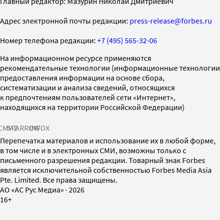
Главный редактор: Мазурин Николай Дмитриевич
Адрес электронной почты редакции:
press-release@forbes.ru
Номер телефона редакции:
+7 (495) 565-32-06
На информационном ресурсе применяются
рекомендательные технологии (информационные технологии
предоставления информации на основе сбора,
систематизации и анализа сведений, относящихся
к предпочтениям пользователей сети «Интернет»,
находящихся на территории Российской Федерации)
СМИ2
SPARROW
INFOX
Перепечатка материалов и использование их в любой форме,
в том числе и в электронных СМИ, возможны только с
письменного разрешения редакции. Товарный знак Forbes
является исключительной собственностью Forbes Media Asia
Pte. Limited. Все права защищены.
AO «АС Рус Медиа»
·
2026
16+