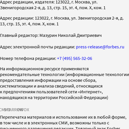
Адрес редакции, издателя: 123022, г. Москва, ул.
Звенигородская 2-я, д. 13, стр. 15, эт. 4, пом. X, ком. 1
Адрес редакции: 123022, г. Москва, ул. Звенигородская 2-я, д.
13, стр. 15, эт. 4, пом. X, ком. 1
Главный редактор: Мазурин Николай Дмитриевич
Адрес электронной почты редакции:
press-release@forbes.ru
Номер телефона редакции:
+7 (495) 565-32-06
На информационном ресурсе применяются
рекомендательные технологии (информационные технологии
предоставления информации на основе сбора,
систематизации и анализа сведений, относящихся
к предпочтениям пользователей сети «Интернет»,
находящихся на территории Российской Федерации)
СМИ2
SPARROW
INFOX
Перепечатка материалов и использование их в любой форме,
в том числе и в электронных СМИ, возможны только с
письменного разрешения редакции. Товарный знак Forbes