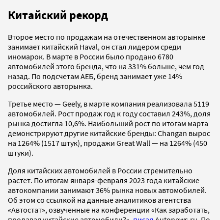
Китайский рекорд
Второе место по продажам на отечественном авторынке
занимает китайский Haval, он стал лидером среди
иномарок. В марте в России было продано 6780
автомобилей этого бренда, что на 331% больше, чем год
назад. По подсчетам АЕБ, бренд занимает уже 14%
российского авторынка.
Третье место — Geely, в марте компания реализовала 5119
автомобилей. Рост продаж год к году составил 243%, доля
рынка достигла 10,6%. Наибольший рост по итогам марта
демонстрируют другие китайские бренды: Changan вырос
на 1264% (1517 штук), продажи Great Wall — на 1264% (450
штуки).
Доля китайских автомобилей в России стремительно
растет. По итогам января-февраля 2023 года китайские
автокомпании занимают 36% рынка новых автомобилей.
Об этом со ссылкой на данные аналитиков агентства
«Автостат», озвученные на конференции «Как заработать,
продавая китайские автомобили?»,
писал
Autonews.ru. По