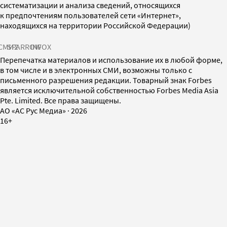
систематизации и анализа сведений, относящихся
к предпочтениям пользователей сети «Интернет»,
находящихся на территории Российской Федерации)
СМИ2
SPARROW
INFOX
Перепечатка материалов и использование их в любой форме,
в том числе и в электронных СМИ, возможны только с
письменного разрешения редакции. Товарный знак Forbes
является исключительной собственностью Forbes Media Asia
Pte. Limited. Все права защищены.
AO «АС Рус Медиа»
·
2026
16+