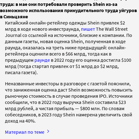
труда: в мае они потребовали проверить Shein из-за
возможного использования принудительного труда уйгуров
в Синьцзяне
Китайский онлайн-ретейлер одежды Shein привлек $2
млрд в ходе нового инвестраунда,
пишет
The Wall Street
Journal со ссылкой на источники, близкие к компании. По
данным газеты, новая оценка Shein, полученная в ходе
раунда, оказалась на треть ниже предыдущей: онлайн-
ретейлера оценили всего в $66 млрд, тогда как в
предыдущем
раунде
в 2022 году его оценка достигла $100
млрд (тогда стартап привлек от $1 млрд до $2 млрд,
писала газета).
Неназванные инвесторы в разговоре с газетой пояснили,
что заниженная оценка даст Shein возможность повысить
рыночную стоимость в случае проведения IPO. Источники
сообщили, что в 2022 году выручка Shein составила $23
млрд рублей, а чистая прибыль — $800 млн. По словам
собеседников, в 2023 году Shein намерена увеличить свой
доход на 40%.
Материал по теме