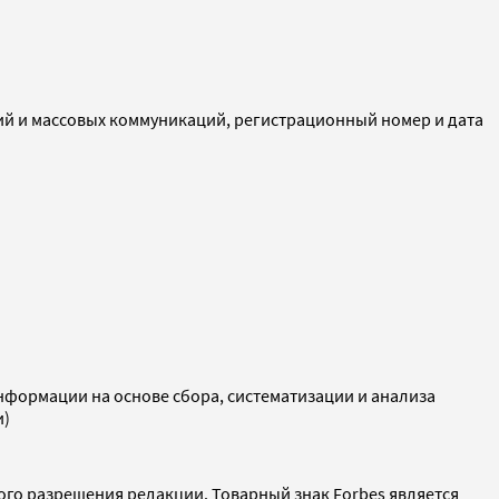
ий и массовых коммуникаций, регистрационный номер и дата
ормации на основе сбора, систематизации и анализа
и)
ого разрешения редакции. Товарный знак Forbes является