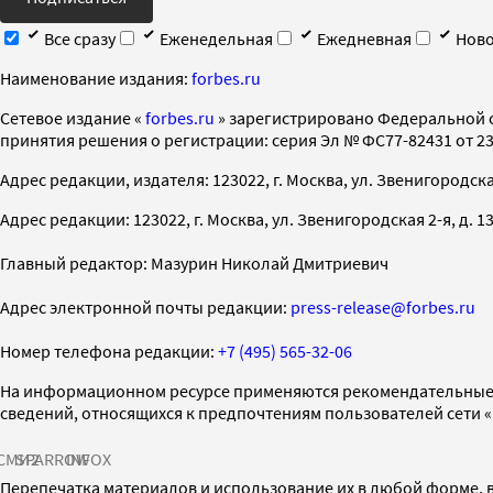
Все сразу
Еженедельная
Ежедневная
Ново
Наименование издания:
forbes.ru
Cетевое издание «
forbes.ru
» зарегистрировано Федеральной 
принятия решения о регистрации: серия Эл № ФС77-82431 от 23 
Адрес редакции, издателя: 123022, г. Москва, ул. Звенигородская 2-
Адрес редакции: 123022, г. Москва, ул. Звенигородская 2-я, д. 13, с
Главный редактор: Мазурин Николай Дмитриевич
Адрес электронной почты редакции:
press-release@forbes.ru
Номер телефона редакции:
+7 (495) 565-32-06
На информационном ресурсе применяются рекомендательные 
сведений, относящихся к предпочтениям пользователей сети 
СМИ2
SPARROW
INFOX
Перепечатка материалов и использование их в любой форме, в