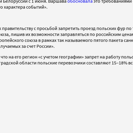
и Белоруссии с 1 июня. Варшава
обосновала
это требованиями
о характера событий».
к правительству с просьбой запретить проезд польских фур по
юза, лишив их возможности заправляться по российским ценам.
пейского союза в рамках так называемого пятого пакета санк
лучаемых за счет России».
, что на его регион «с учетом географии» запрет на работу пол
градской области польские перевозчики составляют 15–18% вс