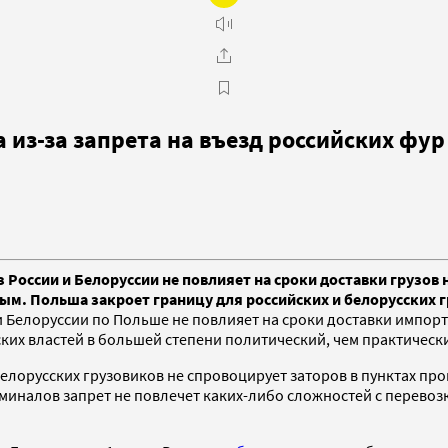
 из-за запрета на въезд российских фур
з России и Белоруссии не повлияет на сроки доставки грузо
м. Польша закроет границу для российских и белорусских г
 и Белоруссии по Польше не повлияет на сроки доставки импор
ких властей в большей степени политический, чем практичес
елорусских грузовиков не спровоцирует заторов в пунктах про
налов запрет не повлечет каких-либо сложностей с перевозк