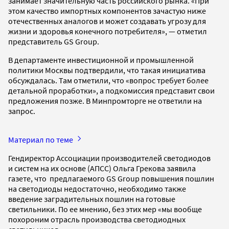
занимает значительную часть российского рынка. «При
этом качество импортных компонентов зачастую ниже
отечественных аналогов и может создавать угрозу для
жизни и здоровья конечного потребителя», — отметил
представитель GS Group.
В департаменте инвестиционной и промышленной
политики Москвы подтвердили, что такая инициатива
обсуждалась. Там отметили, что «вопрос требует более
детальной проработки», а подкомиссия представит свои
предложения позже. В Минпромторге не ответили на
запрос.
Материал по теме
Гендиректор Ассоциации производителей светодиодов
и систем на их основе (АПСС) Ольга Грекова заявила
газете, что предлагаемого GS Group повышения пошлин
на светодиоды недостаточно, необходимо также
введение заградительных пошлин на готовые
светильники. По ее мнению, без этих мер «мы вообще
похороним отрасль производства светодиодных