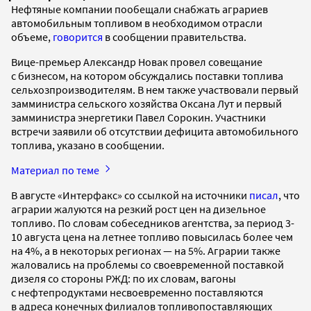
Нефтяные компании пообещали снабжать аграриев
автомобильным топливом в необходимом отрасли
объеме,
говорится
в сообщении правительства.
Вице-премьер Александр Новак провел совещание
с бизнесом, на котором обсуждались поставки топлива
сельхозпроизводителям. В нем также участвовали первый
замминистра сельского хозяйства Оксана Лут и первый
замминистра энергетики Павел Сорокин. Участники
встречи заявили об отсутствии дефицита автомобильного
топлива, указано в сообщении.
Материал по теме
В августе «Интерфакс» со ссылкой на источники
писал
, что
аграрии жалуются на резкий рост цен на дизельное
топливо. По словам собеседников агентства, за период 3-
10 августа цена на летнее топливо повысилась более чем
на 4%, а в некоторых регионах — на 5%. Аграрии также
жаловались на проблемы со своевременной поставкой
дизеля со стороны РЖД: по их словам, вагоны
с нефтепродуктами несвоевременно поставляются
в адреса конечных филиалов топливопоставляющих