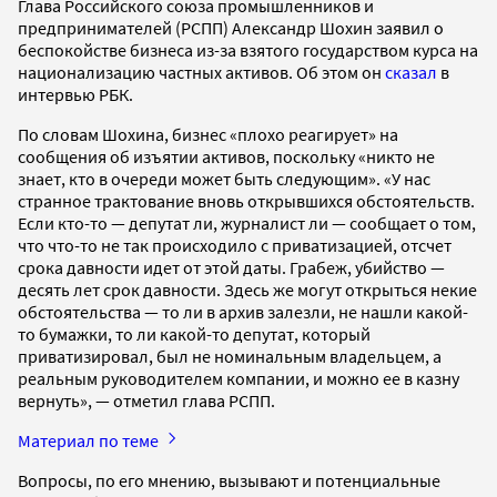
Глава Российского союза промышленников и
предпринимателей (РСПП) Александр Шохин заявил о
беспокойстве бизнеса из-за взятого государством курса на
национализацию частных активов. Об этом он
сказал
в
интервью РБК.
По словам Шохина, бизнес «плохо реагирует» на
сообщения об изъятии активов, поскольку «никто не
знает, кто в очереди может быть следующим». «У нас
странное трактование вновь открывшихся обстоятельств.
Если кто-то — депутат ли, журналист ли — сообщает о том,
что что-то не так происходило с приватизацией, отсчет
срока давности идет от этой даты. Грабеж, убийство —
десять лет срок давности. Здесь же могут открыться некие
обстоятельства — то ли в архив залезли, не нашли какой-
то бумажки, то ли какой-то депутат, который
приватизировал, был не номинальным владельцем, а
реальным руководителем компании, и можно ее в казну
вернуть», — отметил глава РСПП.
Материал по теме
Вопросы, по его мнению, вызывают и потенциальные