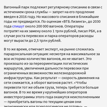
Вагонный парк подлежит регулярному списанию в связи с
истечением срока службы — запрет на его продление
введен в 2016 году. Но массового списания в ближайшие
годы не предвидится. По оценкам «ВТБ Лизинга», до 2030
года
спишут
около 200 000 вагонов. Операторы
потратят на их замену около 1 трлн рублей, писал РБК, а в
случае роста перевозок и парка операторов расходы
могут вырасти до 2,5 трлн рублей.
В то же время, отмечает эксперт, на рынке сложилась
парадоксальная ситуация: несмотря на максимальное за
всю историю количество вагонов, их не хватает. Это
произошло из-за переориентации логистических
маршрутов, увеличения дальности перевозки при
ограниченных возможностях железнодорожной
инфраструктуры. Как результат — скорость движения на
сети снижается, а оборот вагонов растет. «Чтобы
перевезти тот же объем груза, теперь требуется больше
вагонов. В то же время у крупнейших операторов
инвестпрограммы этого года окажутся неисполненными
— приобретать вагоны по текущим ценам они
экономически или психологически не готовы», —