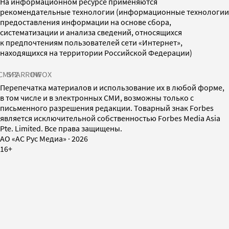
На информационном ресурсе применяются
рекомендательные технологии (информационные технологии
предоставления информации на основе сбора,
систематизации и анализа сведений, относящихся
к предпочтениям пользователей сети «Интернет»,
находящихся на территории Российской Федерации)
СМИ2
SPARROW
INFOX
Перепечатка материалов и использование их в любой форме,
в том числе и в электронных СМИ, возможны только с
письменного разрешения редакции. Товарный знак Forbes
является исключительной собственностью Forbes Media Asia
Pte. Limited. Все права защищены.
AO «АС Рус Медиа»
·
2026
16+