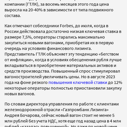
компании (ГТЛК), за восемь месяцев этого года цена
выросла на 20-40% в зависимости от типа подвижного
состава.
Как отмечают собеседники Forbes, до июля, когда в
России действовала достаточно низкая ключевая ставка в
размере 7,5%, операторы старались максимально
закупиться новыми вагонами, приобретая их в первую
очередь на условиях финансового лизинга.
Представитель ГТЛК объясняет эту тенденцию «бегством
от инфляции», когда в условиях обесценения рубля лучше
вкладываться в приобретение материальных активов и
средств производства. Повышенный спрос стимулировал
вагоностроителей увеличивать цены. Но в августе 2023
года на фоне резкого
повышения ключевой ставки
до 12%
некоторые операторы полностью приостановили закупку
новых вагонов.
По словам директора управления по работе с клиентами
железнодорожной отрасли «Газпромбанк Лизинга»
Андрея Бочарова, сейчас новый вагон стоит не менее 5
млн рублей без учета НДС, хотя еще год назад цена в 4 млн
рублей «казалась повышенной». Но даже по новой цене