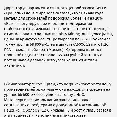
Директор департамента сметного ценообразования ГК
«Гранель» Елена Миронова сказала, что с начала года
металл для строителей подорожал более чем на 20%.
«Важны регулирующие меры для поддержания
стабильности в смежных со строительством отраслях», —
отметила она. По данным Metals & Mining Intelligence (MMI),
цены на арматуру в сентябре выросли до 60 200 рублей за
тонну против 58 800 рублей в августе (А500С 12 мм, с НДС,
FCA — склад трейдера в Москве). Котировка на конец
прошлой недели составляет 65 300 рублей за тонну с
потенциалом дальнейшего увеличения, отметили
аналитики.
В Минпромторге сообщили, что не фиксируют роста цен у
производителей арматуры — они находятся в среднем на
уровне 55 500–56 000 рублей за тонну с НДС.
Металлургические компании заключили ранее
соглашения с трейдерами о допустимой максимальной
наценке не более 7–12%, «указанный рост укладывается в
эти параметры», напомнили в министерстве.