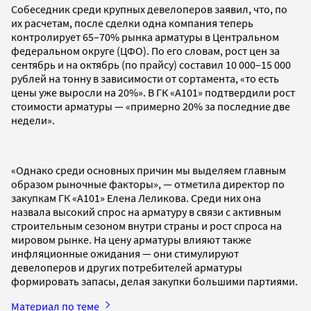
Собеседник среди крупных девелоперов заявил, что, по
их расчетам, после сделки одна компания теперь
контролирует 65–70% рынка арматуры в Центральном
федеральном округе (ЦФО). По его словам, рост цен за
сентябрь и на октябрь (по прайсу) составил 10 000–15 000
рублей на тонну в зависимости от сортамента, «то есть
цены уже выросли на 20%». В ГК «А101» подтвердили рост
стоимости арматуры — «примерно 20% за последние две
недели».
«Однако среди основных причин мы выделяем главным
образом рыночные факторы», — отметила директор по
закупкам ГК «А101» Елена Леликова. Среди них она
назвала высокий спрос на арматуру в связи с активным
строительным сезоном внутри страны и рост спроса на
мировом рынке. На цену арматуры влияют также
инфляционные ожидания — они стимулируют
девелоперов и других потребителей арматуры
формировать запасы, делая закупки большими партиями.
Материал по теме