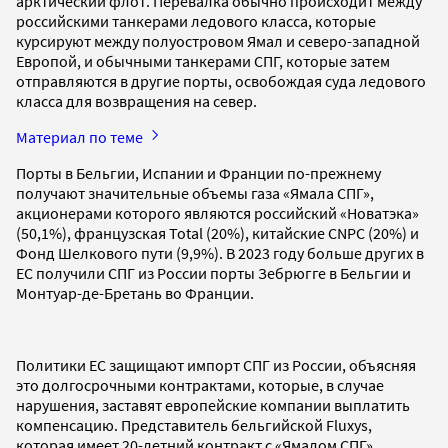
арктический флот. Перевалка обычно происходит между
российскими танкерами ледового класса, которые
курсируют между полуостровом Ямал и северо-западной
Европой, и обычными танкерами СПГ, которые затем
отправляются в другие порты, освобождая суда ледового
класса для возвращения на север.
Материал по теме
Порты в Бельгии, Испании и Франции по-прежнему
получают значительные объемы газа «Ямала СПГ»,
акционерами которого являются российский «Новатэка»
(50,1%), французская Total (20%), китайские CNPC (20%) и
Фонд Шелкового пути (9,9%). В 2023 году больше других в
ЕС получили СПГ из России порты Зебрюгге в Бельгии и
Монтуар-де-Бретань во Франции.
Политики ЕС защищают импорт СПГ из России, объясняя
это долгосрочными контрактами, которые, в случае
нарушения, заставят европейские компании выплатить
компенсацию. Представитель бельгийской Fluxys,
которая имеет 20-летний контракт с «Ямалом СПГ»,