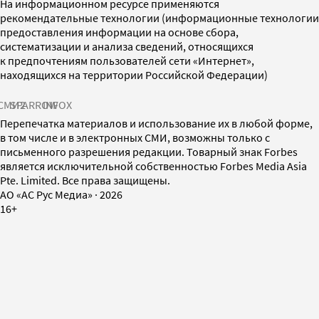
На информационном ресурсе применяются
рекомендательные технологии (информационные технологии
предоставления информации на основе сбора,
систематизации и анализа сведений, относящихся
к предпочтениям пользователей сети «Интернет»,
находящихся на территории Российской Федерации)
СМИ2
SPARROW
INFOX
Перепечатка материалов и использование их в любой форме,
в том числе и в электронных СМИ, возможны только с
письменного разрешения редакции. Товарный знак Forbes
является исключительной собственностью Forbes Media Asia
Pte. Limited. Все права защищены.
AO «АС Рус Медиа»
·
2026
16+