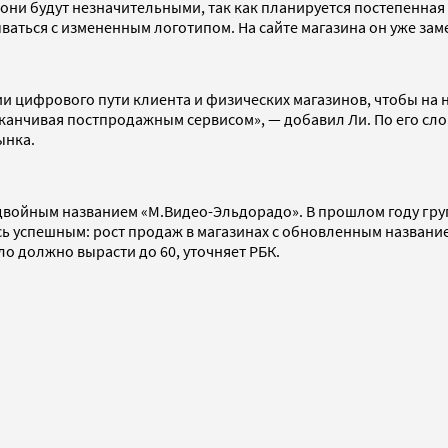
 они будут незначительными, так как планируется постепенная
ываться с измененным логотипом. На сайте магазина он уже зам
и цифрового пути клиента и физических магазинов, чтобы на
аканчивая постпродажным сервисом», — добавил Ли. По его слов
ынка.
 двойным названием «М.Видео-Эльдорадо». В прошлом году гр
ось успешным: рост продаж в магазинах с обновленным названи
ло должно вырасти до 60, уточняет РБК.