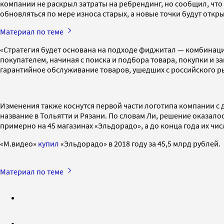
компании не раскрыл затраты на ребрендинг, но сообщил, что
обновляться по мере износа старых, а новые точки будут откр
Материал по теме
«Стратегия будет основана на подходе фиджитал — комбинаци
покупателем, начиная с поиска и подбора товара, покупки и з
гарантийное обслуживание товаров, ушедших с российского р
Изменения также коснутся первой части логотипа компании с
название в Тольятти и Рязани. По словам Ли, решение оказал
примерно на 45 магазинах «Эльдорадо», а до конца года их чис
«М.видео»
купил
«Эльдорадо» в 2018 году за 45,5 млрд рублей.
Материал по теме