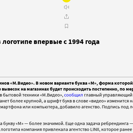
логотипе впервые с 1994 года
ов «М.Видео». В новом варианте буква «М», форма которой н
 вывесок на магазинах будет происходить постепенно, по мер
в бытовой техники «М.Видео»,
сообщил
главный управляющий д
танет более крупной, а шрифт букв в слове «видео» изменится 
смартфона или компьютера, добавило агенство. Подпись под ло
 а букву «М» — более значимой. Еще одна задача ребрендинга 
логотипа компания привлекала агентство LINII, которое ранее 