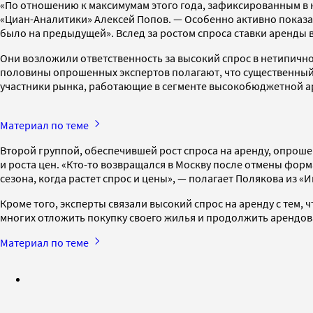
«По отношению к максимумам этого года, зафиксированным в 
«Циан-Аналитики» Алексей Попов. — Особенно активно показат
было на предыдущей». Вслед за ростом спроса ставки аренды 
Они возложили ответственность за высокий спрос в нетипично
половины опрошенных экспертов полагают, что существенный в
участники рынка, работающие в сегменте высокобюджетной а
Материал по теме
Второй группой, обеспечившей рост спроса на аренду, опрош
и роста цен. «Кто-то возвращался в Москву после отмены фор
сезона, когда растет спрос и цены», — полагает Полякова из 
Кроме того, эксперты связали высокий спрос на аренду с тем,
многих отложить покупку своего жилья и продолжить арендова
Материал по теме