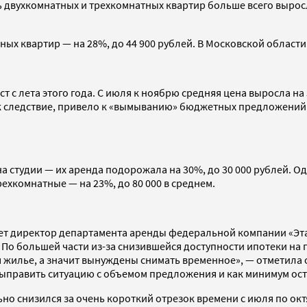
ть двухкомнатных и трехкомнатных квартир больше всего вырос
х квартир — на 28%, до 44 900 рублей. В Московской области 
 с лета этого года. С июля к ноябрю средняя цена выросла на
 как следствие, привело к «вымыванию» бюджетных предложений
на студии — их аренда подорожала на 30%, до 30 000 рублей. 
рехкомнатные — на 23%, до 80 000 в среднем.
ает директор департамента аренды федеральной компании «Эта
По большей части из-за снизившейся доступности ипотеки на 
 жилье, а значит вынуждены снимать временное», — отметила он
выправить ситуацию с объемом предложения и как минимум ост
о снизился за очень короткий отрезок времени с июля по ок