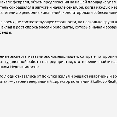
начале февраля, объем предложения на нашей площадке упал в
ель сокращался в августе и начале сентября, когда каждую не
взлетели до рекордных значений, констатировали собеседники
е время, не соответствующее сезонности, на несколько групп
клад в рост спроса внесли релоканты, которые начали возвра
ренды.
енные эксперты назвали экономных людей, которые поторопил
мата удаленной работы на предприятии; кто-то решил найти в
«Инком-Недвижимость».
 что люди отказались от покупки жилья и решают квартирный в
ть», — уверен генеральный директор компании Skolkovo Realt