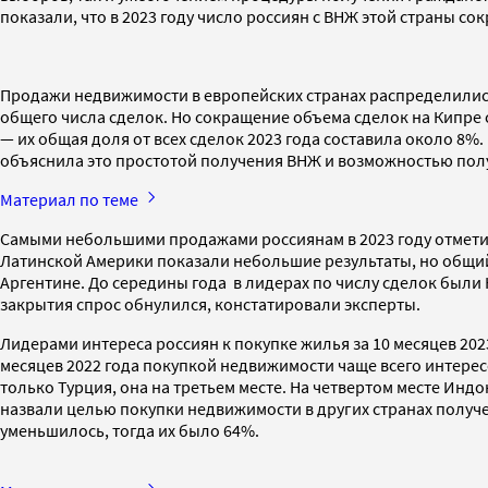
показали, что в 2023 году число россиян с ВНЖ этой страны сок
Продажи недвижимости в европейских странах распределились
общего числа сделок. Но сокращение объема сделок на Кипре с
— их общая доля от всех сделок 2023 года составила около 8%
объяснила это простотой получения ВНЖ и возможностью получ
Материал по теме
Самыми небольшими продажами россиянам в 2023 году отметил
Латинской Америки показали небольшие результаты, но общий
Аргентине. До середины года в лидерах по числу сделок были
закрытия спрос обнулился, констатировали эксперты.
Лидерами интереса россиян к покупке жилья за 10 месяцев 202
месяцев 2022 года покупкой недвижимости чаще всего интерес
только Турция, она на третьем месте. На четвертом месте Индон
назвали целью покупки недвижимости в других странах получе
уменьшилось, тогда их было 64%.