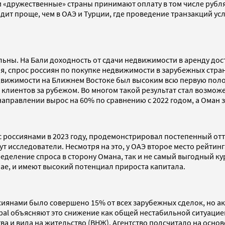
эти «дружественные» страны принимают оплату в том числе руб
одит проще, чем в ОАЭ и Турции, где проведение транзакций 
ьны. На Бали доходность от сдачи недвижимости в аренду дост
ия, спрос россиян по покупке недвижимости в зарубежных стр
едвижимости на Ближнем Востоке был высоким всю первую полов
клиентов за рубежом. Во многом такой результат стал возможе
аправлении вырос на 60% по сравнению с 2022 годом, а Оман з
с россиянами в 2023 году, продемонстрировал постепенный от
ут исследователи. Несмотря на это, у ОАЭ второе место рейтин
еделение спроса в сторону Омана, так и не самый выгодный ку
бае, и имеют высокий потенциал прироста капитала.
ссиянами было совершено 15% от всех зарубежных сделок, но а
Global объясняют это снижение как общей нестабильной ситуаци
а и вида на жительство (ВНЖ). Агентство подсчитало на осно