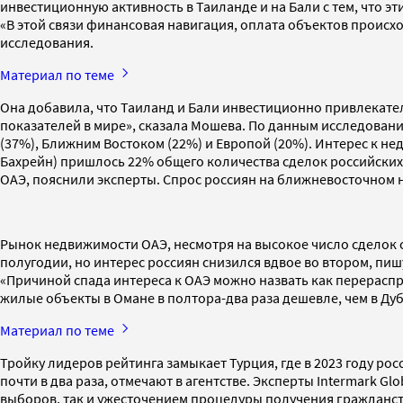
инвестиционную активность в Таиланде и на Бали с тем, что 
«В этой связи финансовая навигация, оплата объектов происх
исследования.
Материал по теме
Она добавила, что Таиланд и Бали инвестиционно привлекател
показателей в мире», сказала Мошева. По данным исследован
(37%), Ближним Востоком (22%) и Европой (20%). Интерес к н
Бахрейн) пришлось 22% общего количества сделок российских 
ОАЭ, пояснили эксперты. Спрос россиян на ближневосточном н
Рынок недвижимости ОАЭ, несмотря на высокое число сделок 
полугодии, но интерес россиян снизился вдвое во втором, пиш
«Причиной спада интереса к ОАЭ можно назвать как перераспр
жилые объекты в Омане в полтора-два раза дешевле, чем в Ду
Материал по теме
Тройку лидеров рейтинга замыкает Турция, где в 2023 году ро
почти в два раза, отмечают в агентстве. Эксперты Intermark 
выборов, так и ужесточением процедуры получения гражданств