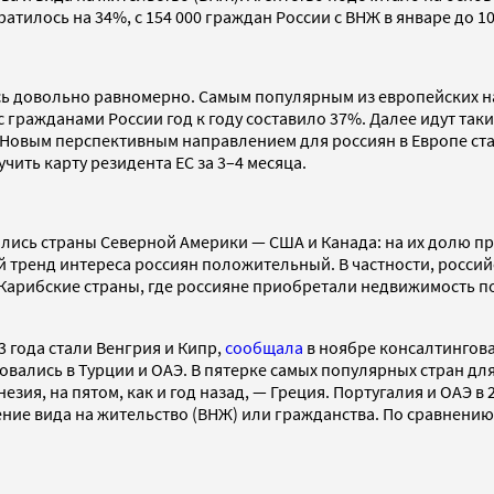
ратилось на 34%, с 154 000 граждан России с ВНЖ в январе до 1
 довольно равномерно. Самым популярным из европейских нап
 гражданами России год к году составило 37%. Далее идут таки
. Новым перспективным направлением для россиян в Европе стал
ить карту резидента ЕС за 3–4 месяца.
ись страны Северной Америки — США и Канада: на их долю пр
 тренд интереса россиян положительный. В частности, россий
 Карибские страны, где россияне приобретали недвижимость п
3 года стали Венгрия и Кипр,
сообщала
в ноябре консалтинговая
овались в Турции и ОАЭ. В пятерке самых популярных стран дл
езия, на пятом, как и год назад, — Греция. Португалия и ОАЭ в 
ние вида на жительство (ВНЖ) или гражданства. По сравнению 