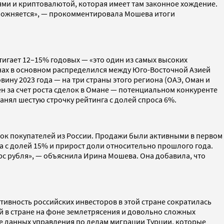
лями и криптовалютой, которая имеет там законное хождение.
усложняется», — прокомментировала Мошева итоги
игает 12–15% годовых — «это один из самых высоких
анах в основном распределился между Юго-Восточной Азией
ину 2023 года — на три страны этого региона (ОАЭ, Оман и
н за счет роста сделок в Омане — потенциальном конкуренте
анял шестую строчку рейтинга с долей спроса 6%.
ток покупателей из России. Продажи были активными в первом
га с долей 15% и прирост доли относительно прошлого года.
рс рубля», — объяснила Ирина Мошева. Она добавила, что
ктивность российских инвесторов в этой стране сократилась
ей в стране на фоне землетрясения и довольно сложных
ве данных управления по делам миграции Турции, которые