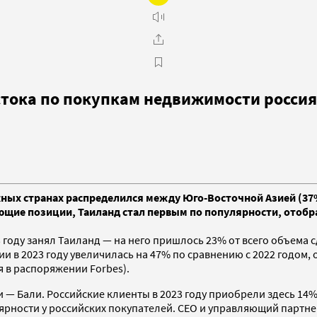
стока по покупкам недвижимости росси
ных странах распределился между Юго-Восточной Азией (37%
ющие позиции, Таиланд стал первым по популярности, отобра
3 году занял Таиланд — на него пришлось 23% от всего объема
ии в 2023 году увеличилась на 47% по сравнению с 2022 годом
я в распоряжении Forbes).
 — Бали. Российские клиенты в 2023 году приобрели здесь 14%
улярности у российских покупателей. CEO и управляющий партн