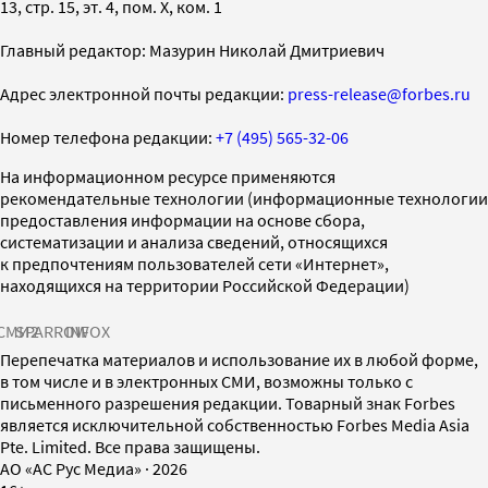
13, стр. 15, эт. 4, пом. X, ком. 1
Главный редактор: Мазурин Николай Дмитриевич
Адрес электронной почты редакции:
press-release@forbes.ru
Номер телефона редакции:
+7 (495) 565-32-06
На информационном ресурсе применяются
рекомендательные технологии (информационные технологии
предоставления информации на основе сбора,
систематизации и анализа сведений, относящихся
к предпочтениям пользователей сети «Интернет»,
находящихся на территории Российской Федерации)
СМИ2
SPARROW
INFOX
Перепечатка материалов и использование их в любой форме,
в том числе и в электронных СМИ, возможны только с
письменного разрешения редакции. Товарный знак Forbes
является исключительной собственностью Forbes Media Asia
Pte. Limited. Все права защищены.
AO «АС Рус Медиа»
·
2026