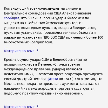
Командующий военно-воздушными силами в
Центральном командовании США Алекс Гринкевич
сообщил
, что были нанесены удары более чем по
60 целям на 16 объектах йеменских хуситов. В
ударах по командным пунктам, складам боеприпасов,
пусковым установкам, производственным объектам и
радарным установкам ПВО ВВС США применили более 100
высокоточных боеприпасов.
Материал по теме
Кремль осудил удары США и Великобритании по
позициям хуситов в Йемене. «С точки зрения
международного права они [удары] являются
нелегитимными», — отметил пресс-секретарь президента
России Дмитрий Песков (
цитата
по ТАСС). Он отметил, что
Москва неоднократно призывала хуситов отказаться от
нападений на международные торговые суда, считая
подобную практику «чрезвычайно неверной».
Материал по теме